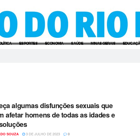
OLÍTICA
ESPORTES
ECONOMIA
SAÚDE
MINAS GERAIS
EDUCAÇ
ça algumas disfunções sexuais que
 afetar homens de todas as idades e
soluções
3 DE JULHO DE 2023
DO SOUZA
0