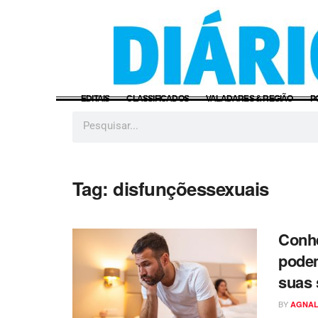
EDITAIS
CLASSIFICADOS
VALADARES & REGIÃO
P
Tag:
disfunçõessexuais
Conhe
podem
suas 
BY
AGNAL