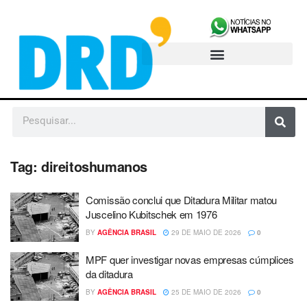
Tag:
direitoshumanos
Comissão conclui que Ditadura Militar matou
Juscelino Kubitschek em 1976
BY
AGÊNCIA BRASIL
29 DE MAIO DE 2026
0
MPF quer investigar novas empresas cúmplices
da ditadura
BY
AGÊNCIA BRASIL
25 DE MAIO DE 2026
0