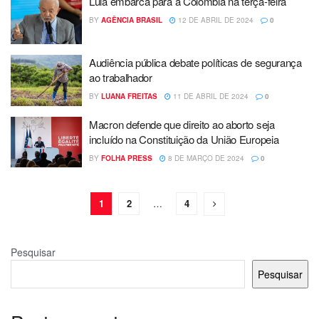
Lula embarca para a Colômbia na terça-feira
BY
AGÊNCIA BRASIL
12 DE ABRIL DE 2024
0
Audiência pública debate políticas de segurança
ao trabalhador
BY
LUANA FREITAS
11 DE ABRIL DE 2024
0
Macron defende que direito ao aborto seja
incluído na Constituição da União Europeia
BY
FOLHA PRESS
8 DE MARÇO DE 2024
0
1
2
…
4
Pesquisar
Pesquisar