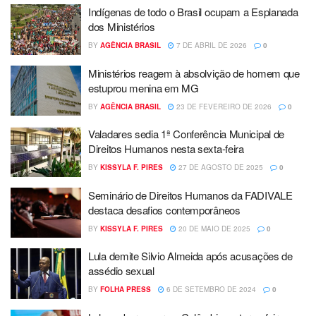
Indígenas de todo o Brasil ocupam a Esplanada
dos Ministérios
BY
AGÊNCIA BRASIL
7 DE ABRIL DE 2026
0
Ministérios reagem à absolvição de homem que
estuprou menina em MG
BY
AGÊNCIA BRASIL
23 DE FEVEREIRO DE 2026
0
Valadares sedia 1ª Conferência Municipal de
Direitos Humanos nesta sexta-feira
BY
KISSYLA F. PIRES
27 DE AGOSTO DE 2025
0
Seminário de Direitos Humanos da FADIVALE
destaca desafios contemporâneos
BY
KISSYLA F. PIRES
20 DE MAIO DE 2025
0
Lula demite Silvio Almeida após acusações de
assédio sexual
BY
FOLHA PRESS
6 DE SETEMBRO DE 2024
0