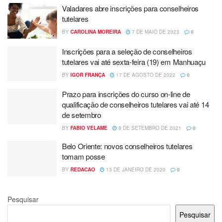
Valadares abre inscrições para conselheiros
tutelares
BY
CAROLINA MOREIRA
7 DE MAIO DE 2023
0
Inscrições para a seleção de conselheiros
tutelares vai até sexta-feira (19) em Manhuaçu
BY
IGOR FRANÇA
17 DE AGOSTO DE 2022
0
Prazo para inscrições do curso on-line de
qualificação de conselheiros tutelares vai até 14
de setembro
BY
FABIO VELAME
8 DE SETEMBRO DE 2021
0
Belo Oriente: novos conselheiros tutelares
tomam posse
BY
REDACAO
13 DE JANEIRO DE 2020
0
Pesquisar
Pesquisar