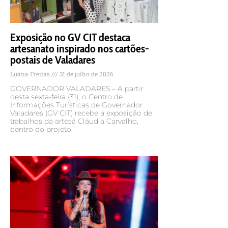
Exposição no GV CIT destaca
artesanato inspirado nos cartões-
postais de Valadares
Luana Freitas
31 de julho de 2026
GOVERNADOR VALADARES – A partir
desta sexta-feira (31), o Centro de
Informações Turísticas de Governador
Valadares (GV CIT) recebe a exposição de
trabalhos da artesã Cláudia Carvalho,
dentro do projeto