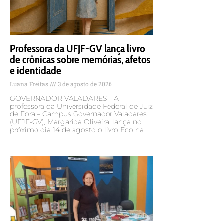
Professora da UFJF-GV lança livro
de crônicas sobre memórias, afetos
e identidade
Luana Freitas
3 de agosto de 2026
GOVERNADOR VALADARES – A
professora da Universidade Federal de Juiz
de Fora – Campus Governador Valadares
(UFJF-GV), Margarida Oliveira, lança no
próximo dia 14 de agosto o livro Eco na