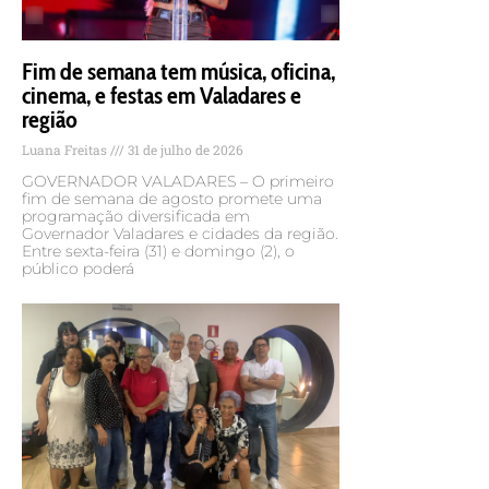
Fim de semana tem música, oficina,
cinema, e festas em Valadares e
região
Luana Freitas
31 de julho de 2026
GOVERNADOR VALADARES – O primeiro
fim de semana de agosto promete uma
programação diversificada em
Governador Valadares e cidades da região.
Entre sexta-feira (31) e domingo (2), o
público poderá