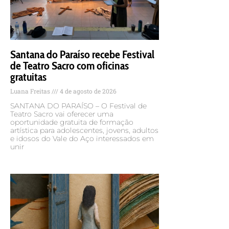
Santana do Paraíso recebe Festival
de Teatro Sacro com oficinas
gratuitas
Luana Freitas
4 de agosto de 2026
SANTANA DO PARAÍSO – O Festival de
Teatro Sacro vai oferecer uma
oportunidade gratuita de formação
artística para adolescentes, jovens, adultos
e idosos do Vale do Aço interessados em
unir