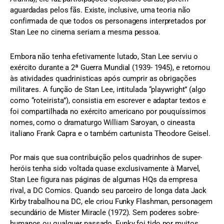
aguardadas pelos fãs. Existe, inclusive, uma teoria não
confirmada de que todos os personagens interpretados por
Stan Lee no cinema seriam a mesma pessoa.
Embora não tenha efetivamente lutado, Stan Lee serviu o
exército durante a 2ª Guerra Mundial (1939- 1945), e retornou
às atividades quadrinisticas após cumprir as obrigações
militares. A função de Stan Lee, intitulada “playwright” (algo
como “roteirista”), consistia em escrever e adaptar textos e
foi compartilhada no exército americano por pouquíssimos
nomes, como o dramaturgo William Saroyan, o cineasta
italiano Frank Capra e o também cartunista Theodore Geisel.
Por mais que sua contribuição pelos quadrinhos de super-
heróis tenha sido voltada quase exclusivamente à Marvel,
Stan Lee figura nas páginas de algumas HQs da empresa
rival, a DC Comics. Quando seu parceiro de longa data Jack
Kirby trabalhou na DC, ele criou Funky Flashman, personagem
secundário de Mister Miracle (1972). Sem poderes sobre-
humanos ou qualquer passado, Funky foi tido por muitos