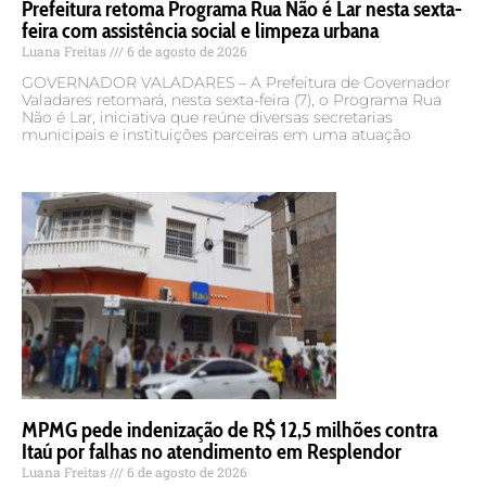
Cidade Futuro promove “Vale em Rede” para celebrar
R$ 1,18 milhão em projetos culturais aprovados pela
PNAB no Vale do Rio Doce
Fabio Velame
7 de agosto de 2026
GOVERNADOR VALADARES – O Núcleo Cidade Futuro e
outras 22 instituições culturais do Vale do Rio Doce
realizam, na terça-feira (12), às 9h, o “Vale em Rede”,
encontro que celebra
Prefeitura retoma Programa Rua Não é Lar nesta sexta-
feira com assistência social e limpeza urbana