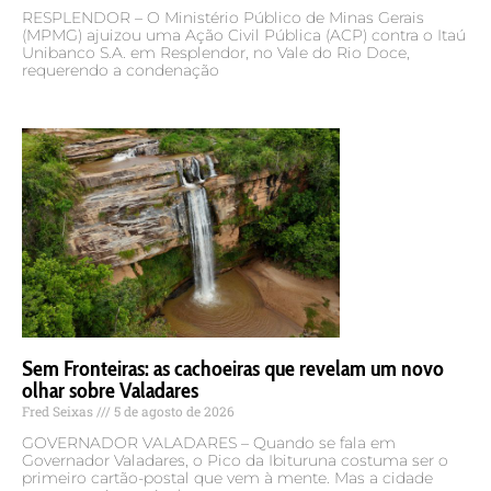
Luana Freitas
6 de agosto de 2026
GOVERNADOR VALADARES – A Prefeitura de Governador
Valadares retomará, nesta sexta-feira (7), o Programa Rua
Não é Lar, iniciativa que reúne diversas secretarias
municipais e instituições parceiras em uma atuação
MPMG pede indenização de R$ 12,5 milhões contra
Itaú por falhas no atendimento em Resplendor
Luana Freitas
6 de agosto de 2026
RESPLENDOR – O Ministério Público de Minas Gerais
(MPMG) ajuizou uma Ação Civil Pública (ACP) contra o Itaú