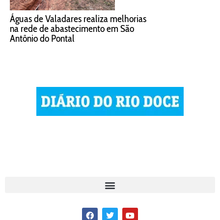
Desfile de 7 de Setembro em
Valadares arrecadará alimentos para o
Banco de Alimentos
Timóteo recebe 1ª Corrida Agosto Lilás
com inscrições gratuitas para mulheres