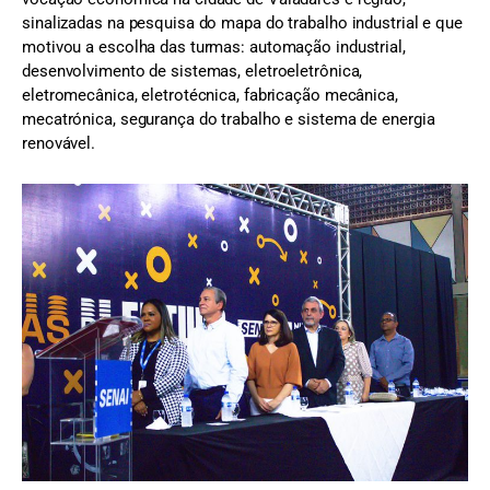
Durante o evento, Marcos Lopes destacou a importância do
projeto para a formação da juventude do Vale do Rio Doce,
focado na empregabilidade e geração de renda em áreas de
vocação econômica na cidade de Valadares e região,
sinalizadas na pesquisa do mapa do trabalho industrial e que
motivou a escolha das turmas: automação industrial,
desenvolvimento de sistemas, eletroeletrônica,
eletromecânica, eletrotécnica, fabricação mecânica,
mecatrónica, segurança do trabalho e sistema de energia
renovável.