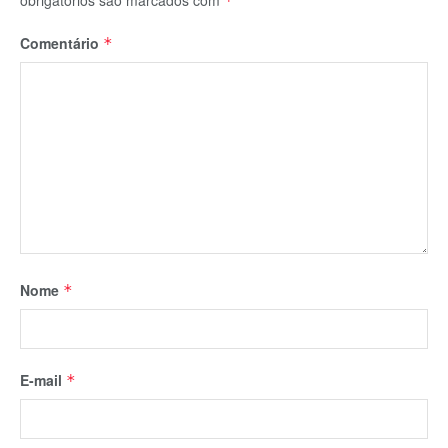
FOTO: Assessoria Fiemg/Regional Rio Doce
Deixe um comentário
O seu endereço de e-mail não será publicado.
Campos
obrigatórios são marcados com
*