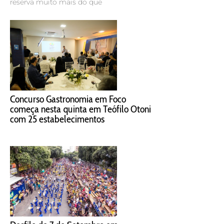
Unibanco S.A. em Resplendor, no Vale do Rio Doce,
requerendo a condenação
Sem Fronteiras: as cachoeiras que revelam um novo
olhar sobre Valadares
Fred Seixas
5 de agosto de 2026
GOVERNADOR VALADARES – Quando se fala em
Governador Valadares, o Pico da Ibituruna costuma ser o
primeiro cartão-postal que vem à mente. Mas a cidade
reserva muito mais do que