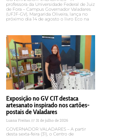
professora da Universidade Federal de Juiz
de Fora – Campus Governador Valadares
(UFJF-GV), Margarida Oliveira, lança no
próximo dia 14 de agosto o livro Eco na
Exposição no GV CIT destaca
artesanato inspirado nos cartões-
postais de Valadares
Luana Freitas
31 de julho de 2026
GOVERNADOR VALADARES – A partir
desta sexta-feira (31), o Centro de