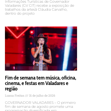
Informações Turísticas de Governador
Valadares (GV CIT) recebe a exposição de
trabalhos da artesã Cláudia Carvalho,
dentro do projeto
Fim de semana tem música, oficina,
cinema, e festas em Valadares e
região
Luana Freitas
31 de julho de 2026
GOVERNADOR VALADARES – O primeiro
fim de semana de agosto promete uma
programação diversificada em