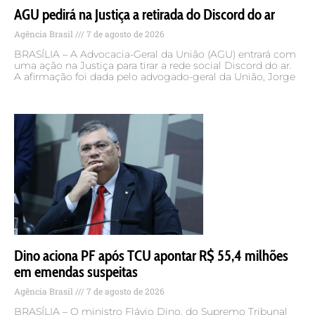
AGU pedirá na Justiça a retirada do Discord do ar
Agência Brasil
7 de agosto de 2026
BRASÍLIA – A Advocacia-Geral da União (AGU) entrará com
uma ação na Justiça para tirar a rede social Discord do ar.
A afirmação foi dada pelo advogado-geral da União, Jorge
Dino aciona PF após TCU apontar R$ 55,4 milhões
em emendas suspeitas
Agência Brasil
7 de agosto de 2026
BRASÍLIA – O ministro Flávio Dino, do Supremo Tribunal