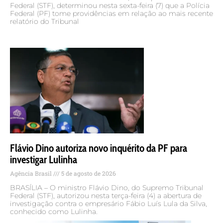
Federal (STF), determinou nesta sexta-feira (7) que a Polícia
Federal (PF) tome providências em relação ao mais recente
relatório do Tribunal
Flávio Dino autoriza novo inquérito da PF para
investigar Lulinha
Agência Brasil
5 de agosto de 2026
BRASÍLIA – O ministro Flávio Dino, do Supremo Tribunal
Federal (STF), autorizou nesta terça-feira (4) a abertura de
investigação contra o empresário Fábio Luís Lula da Silva,
conhecido como Lulinha.