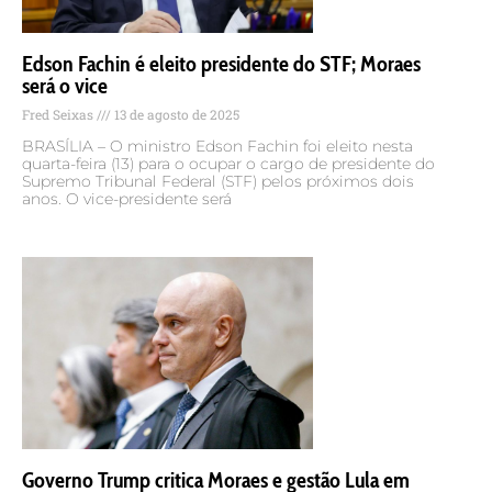
Edson Fachin é eleito presidente do STF; Moraes
será o vice
Fred Seixas
13 de agosto de 2025
BRASÍLIA – O ministro Edson Fachin foi eleito nesta
quarta-feira (13) para o ocupar o cargo de presidente do
Supremo Tribunal Federal (STF) pelos próximos dois
anos. O vice-presidente será
Governo Trump critica Moraes e gestão Lula em