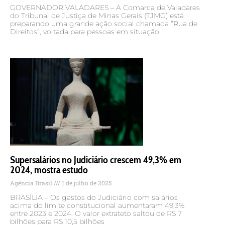
GOVERNADOR VALADARES – A Comarca de Valadares
do Tribunal de Justiça de Minas Gerais (TJMG) está
preparando uma grande ação social chamada “Rua de
Direitos”, voltada para pessoas em situação
Supersalários no Judiciário crescem 49,3% em
2024, mostra estudo
Agência Brasil
1 de julho de 2025
BRASÍLIA – Os gastos do Judiciário com salários
acima do limite constitucional aumentaram 49,3%
entre 2023 e 2024. O valor extrateto saltou de R$ 7
bilhões para R$ 10,5 bilhões