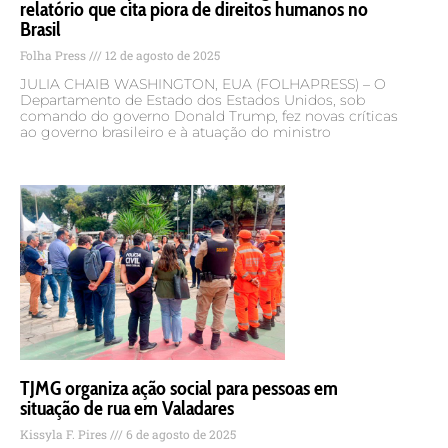
relatório que cita piora de direitos humanos no
Brasil
Folha Press
12 de agosto de 2025
JULIA CHAIB WASHINGTON, EUA (FOLHAPRESS) – O
Departamento de Estado dos Estados Unidos, sob
comando do governo Donald Trump, fez novas críticas
ao governo brasileiro e à atuação do ministro
TJMG organiza ação social para pessoas em
situação de rua em Valadares
Kissyla F. Pires
6 de agosto de 2025