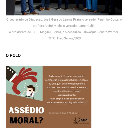
O secretário de Educação, José Geraldo Lemos Prata, o vereador Paulinho Costa, o
prefeito André Merlo, o vereador Jamir Calili,
a presidente do IBGS, Magda Queiroz, e o cônsul da Eslováquia Renato Werber.
FOTO: Fred Seixas/DRD
O POLO