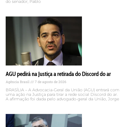
do senador, Pablo
AGU pedirá na Justiça a retirada do Discord do ar
Agência Brasil
7 de agosto de 2026
BRASÍLIA – A Advocacia-Geral da União (AGU) entrará com
uma ação na Justiça para tirar a rede social Discord do ar.
A afirmação foi dada pelo advogado-geral da União, Jorge