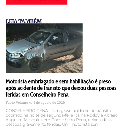
LEIA TAMBÉM
Motorista embriagado e sem habilitação é preso
após acidente de trânsito que deixou duas pessoas
feridas em Conselheiro Pena
Fabio Velame
5 de agosto de 2026
CONSELHEIRO PENA – Um grave acidente de trânsito
ocorrido na noite de segunda-feira (3), na Rodovia Abraão
Augusto Mesquita, em Conselheiro Pena, deixou duas
pessoas gravemente feridas. Um motorista sem