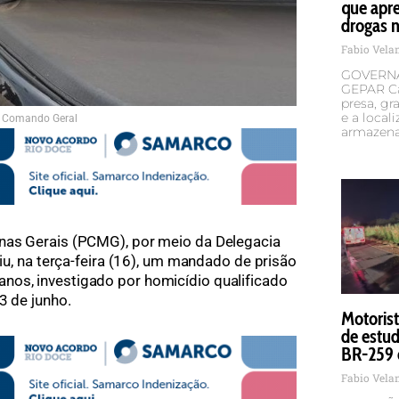
que apr
drogas n
Fabio Vel
GOVERNA
GEPAR Ca
presa, g
e a local
 Comando Geral
armazena
Minas Gerais (PCMG), por meio da Delegacia
riu, na terça-feira (16), um mandado de prisão
nos, investigado por homicídio qualificado
3 de junho.
Motorist
de estud
BR-259 
Fabio Vel