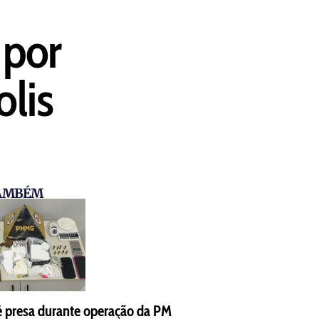
 por
olis
TAMBÉM
é presa durante operação da PM