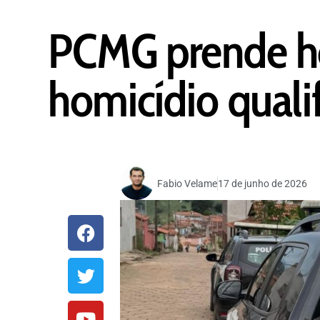
PCMG prende h
homicídio quali
Fabio Velame
17 de junho de 2026