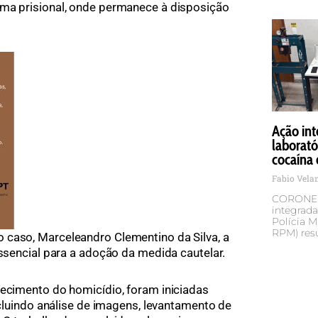
ema prisional, onde permanece à disposição
Ação int
laborató
cocaína 
Fabio Vel
CORONEL
integrada
Polícia M
RPM) res
 caso, Marceleandro Clementino da Silva, a
essencial para a adoção da medida cautelar.
hecimento do homicídio, foram iniciadas
incluindo análise de imagens, levantamento de