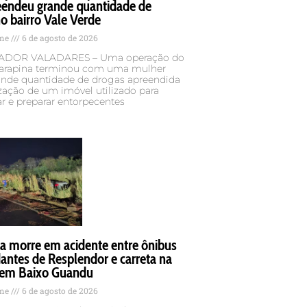
eendeu grande quantidade de
o bairro Vale Verde
ame
6 de agosto de 2026
DOR VALADARES – Uma operação do
rapina terminou com uma mulher
rande quantidade de drogas apreendida
ização de um imóvel utilizado para
r e preparar entorpecentes
a morre em acidente entre ônibus
antes de Resplendor e carreta na
em Baixo Guandu
ame
6 de agosto de 2026