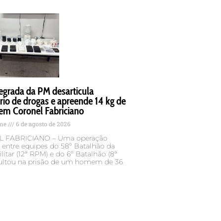
egrada da PM desarticula
rio de drogas e apreende 14 kg de
em Coronel Fabriciano
ame
6 de agosto de 2026
 FABRICIANO – Uma operação
 entre equipes do 58º Batalhão da
ilitar (12ª RPM) e do 6º Batalhão (8ª
ultou na prisão de um homem de 36