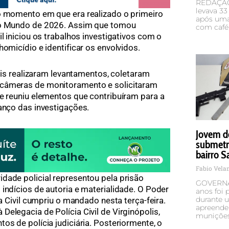
REDAÇÃO 
levava 33
no momento em que era realizado o primeiro
após uma
 do Mundo de 2026. Assim que tomou
com café,
l iniciou os trabalhos investigativos com o
homicídio e identificar os envolvidos.
ivis realizaram levantamentos, coletaram
 câmeras de monitoramento e solicitaram
pe reuniu elementos que contribuíram para a
vanço das investigações.
Jovem d
submetr
bairro S
Fabio Vel
dade policial representou pela prisão
GOVERNA
indícios de autoria e materialidade. O Poder
anos foi p
durante u
ia Civil cumpriu o mandado nesta terça-feira.
apreende
elegacia de Polícia Civil de Virginópolis,
munições
os de polícia judiciária. Posteriormente, o