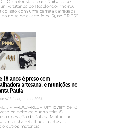
– O motorista de um ônibus que
 universitários de Resplendor morreu
 colisão com uma carreta carregada
 na noite de quarta-feira (5), na BR-259,
e 18 anos é preso com
alhadora artesanal e munições no
anta Paula
ame
6 de agosto de 2026
DOR VALADARES – Um jovem de 18
reso na noite de quarta-feira (5),
ma operação da Polícia Militar que
u uma submetralhadora artesanal,
 e outros materiais