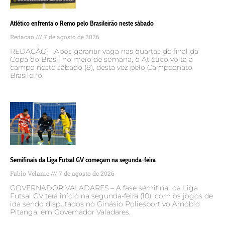
Atlético enfrenta o Remo pelo Brasileirão neste sábado
Redacao
7 de agosto de 2026
REDAÇÃO – Após garantir vaga nas quartas de final da
Copa do Brasil no meio de semana, o Atlético volta a
campo neste sábado (8), desta vez pelo Campeonato
Brasileiro.
Semifinais da Liga Futsal GV começam na segunda-feira
Fabio Velame
7 de agosto de 2026
GOVERNADOR VALADARES – A fase semifinal da Liga
Futsal GV terá início na segunda-feira (10), com os jogos de
ida sendo disputados no Ginásio Poliesportivo Arnóbio
Pitanga, em Governador Valadares.