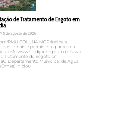
tação de Tratamento de Esgoto em
dia
5 de agosto de 2026
ecom/PMU COLUNA MGPrincipais
 dos jornais e portais integrantes da
dijori MGwww.sindijorimg.com.br Nova
de Tratamento de Esgoto em
iaO Departamento Municipal de Água
 (Dmae) iniciou