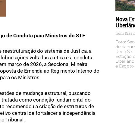
Nova Es
Uberlân
Ironi Dias
o de Conduta para Ministros do STF
Foto: S
destaques
reestruturação do sistema de Justiça, a
Rede Sin
Estação 
bou ações voltadas à ética e à conduta.
Uberlând
em março de 2026, a Seccional Mineira
e Esgoto
roposta de Emenda ao Regimento Interno do
para os Ministros.
estões de mudança estrutural, buscando
e tratada como condição fundamental do
xto recomendou a criação de estruturas de
tivo central de fortalecer a independência
o Tribunal.