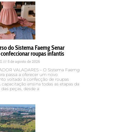
rso do Sistema Faemg Senar
 confeccionar roupas infantis
MG
5 de agosto de 2026
DOR VALADARES – O Sistema Faemg
ora passa a oferecer um novo
nto voltado à confecção de roupas
 A capacitação ensina todas as etapas da
 das peças, desde a