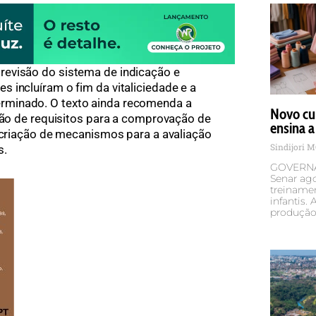
evisão do sistema de indicação e
 incluíram o fim da vitaliciedade e a
rminado. O texto ainda recomenda a
Novo cu
ição de requisitos para a comprovação de
ensina a
a criação de mecanismos para a avaliação
Sindijori 
s.
GOVERNA
Senar ag
treiname
infantis.
produção