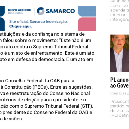
Reunião 
apoio do 
agenda t
internaci
inteligênc
stituições e da confiança no sistema de
n falou sobre o movimento: “Este não é um
um ato contra o Supremo Tribunal Federal.
o é um ato de enfrentamento. Este é um ato
 ato em defesa da democracia. É um ato em
PL anun
o Conselho Federal da OAB para a
ao Gove
 Constituição (PECs). Entre as sugestões,
iva e reestruturação do Conselho Nacional
Ironi Dias
itérios de eleição para o presidente e o
Presiden
ação com o Supremo Tribunal Federal (STF),
partido n
do vice p
do presidente do Conselho Federal da OAB e
(PL) defin
s decisões.