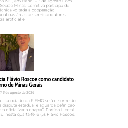
no NIC, em Hanoi – 3 de agosto Com
Sebrae Minas, comitiva participa de
écnica voltada à cooperação
onal nas áreas de semicondutores,
ia artificial e
cia Flávio Roscoe como candidato
rno de Minas Gerais
5 de agosto de 2026
te licenciado da FIEMG será o nome do
a disputa estadual e aguarda definição
ara oficializar a chapaO Partido Liberal
iu, nesta quarta-feira (5), Flávio Roscoe,