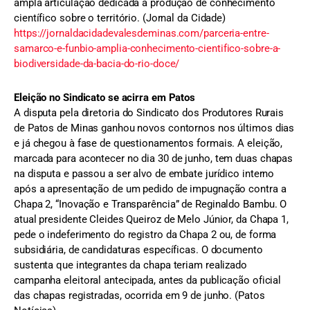
ampla articulação dedicada à produção de conhecimento
científico sobre o território. (Jornal da Cidade)
https://jornaldacidadevalesdeminas.com/parceria-entre-
samarco-e-funbio-amplia-conhecimento-cientifico-sobre-a-
biodiversidade-da-bacia-do-rio-doce/
Eleição no Sindicato se acirra em Patos
A disputa pela diretoria do Sindicato dos Produtores Rurais
de Patos de Minas ganhou novos contornos nos últimos dias
e já chegou à fase de questionamentos formais. A eleição,
marcada para acontecer no dia 30 de junho, tem duas chapas
na disputa e passou a ser alvo de embate jurídico interno
após a apresentação de um pedido de impugnação contra a
Chapa 2, “Inovação e Transparência” de Reginaldo Bambu. O
atual presidente Cleides Queiroz de Melo Júnior, da Chapa 1,
pede o indeferimento do registro da Chapa 2 ou, de forma
subsidiária, de candidaturas específicas. O documento
sustenta que integrantes da chapa teriam realizado
campanha eleitoral antecipada, antes da publicação oficial
das chapas registradas, ocorrida em 9 de junho. (Patos