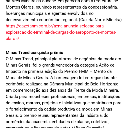
da Área Mineira da Sudene, em parceria com a Prefeitura de
Montes Claros, reunindo representantes da concessionária,
lideranças municipais e agentes envolvidos no
desenvolvimento econômico regional. (Gazeta Norte Mineira)
https://gazetanm.com.br/aena-anuncia-selecao-para-
exploracao-do-terminal-de-cargas-do-aeroporto-de-montes-
claros/
Minas Trend conquista prêmio
O Minas Trend, principal plataforma de negócios da moda em
Minas Gerais, foi o grande vencedor da categoria Ação de
Impacto na primeira edição do Prêmio FMM – Mérito da
Moda de Minas Gerais. A homenagem foi entregue durante
cerimônia realizada na Câmara Municipal de Belo Horizonte
em comemoração aos dez anos da Frente da Moda Mineira.
Criado para reconhecer profissionais, empresas, instituições
de ensino, marcas, projetos e iniciativas que contribuem para
o fortalecimento da cadeia produtiva da moda em Minas
Gerais, o prêmio reuniu representantes da indústria, do
comércio, da academia, entidades de classe, coletivos,
empresários e lideranças do setor. (Minas Conexão)