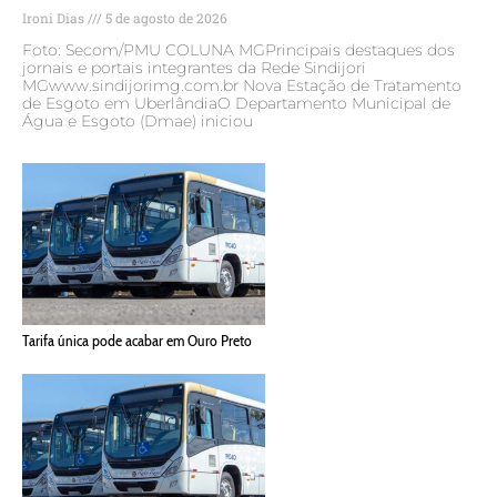
Ironi Dias
5 de agosto de 2026
Foto: Secom/PMU COLUNA MGPrincipais destaques dos
jornais e portais integrantes da Rede Sindijori
MGwww.sindijorimg.com.br Nova Estação de Tratamento
de Esgoto em UberlândiaO Departamento Municipal de
Água e Esgoto (Dmae) iniciou
Tarifa única pode acabar em Ouro Preto