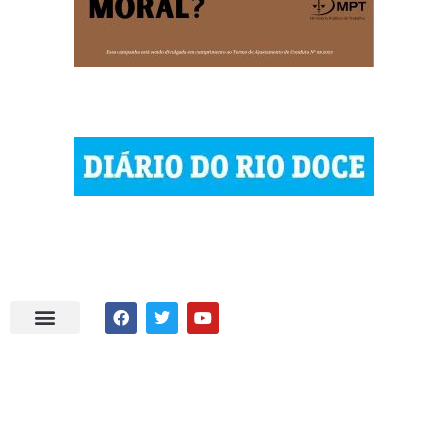
| © 2023 Diário do Rio Doce
| As notícias do Vale do Rio Doce.
| Todos os direitos reservados.
Por DRD