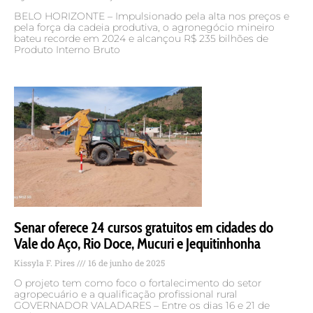
BELO HORIZONTE – Impulsionado pela alta nos preços e
pela força da cadeia produtiva, o agronegócio mineiro
bateu recorde em 2024 e alcançou R$ 235 bilhões de
Produto Interno Bruto
Senar oferece 24 cursos gratuitos em cidades do
Vale do Aço, Rio Doce, Mucuri e Jequitinhonha
Kissyla F. Pires
16 de junho de 2025
O projeto tem como foco o fortalecimento do setor
agropecuário e a qualificação profissional rural
GOVERNADOR VALADARES – Entre os dias 16 e 21 de