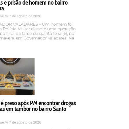
s e prisão de homem no bairro
ra
ame
7 de agosto de 2026
DOR VALADARES – Um homem foi
a Polícia Militar durante uma operação
no final da tarde de quinta-feira (6), no
imavera, em Governador Valadares. Na
 preso após PM encontrar drogas
das em tambor no bairro Santo
ame
7 de agosto de 2026