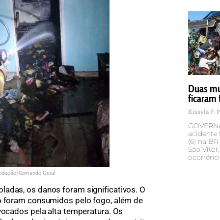
Duas mu
ficaram 
Kissyla F. 
GOVERNA
acidente 
(6) na BR
São Vítor
ocorrênc
odução/Comando Geral
ladas, os danos foram significativos. O
to foram consumidos pelo fogo, além de
ovocados pela alta temperatura. Os