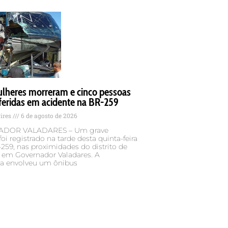
lheres morreram e cinco pessoas
feridas em acidente na BR-259
Pires
6 de agosto de 2026
DOR VALADARES – Um grave
foi registrado na tarde desta quinta-feira
-259, nas proximidades do distrito de
, em Governador Valadares. A
ia envolveu um ônibus