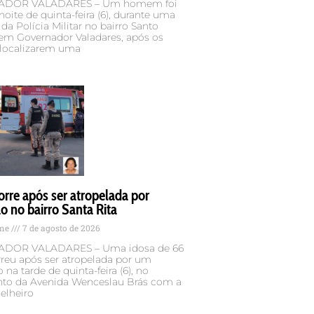
DOR VALADARES – Um homem foi
noite de quinta-feira (6), durante uma
da Polícia Militar no bairro Santo
 em Governador Valadares, após os
 localizarem uma
rre após ser atropelada por
 no bairro Santa Rita
ame
7 de agosto de 2026
DOR VALADARES – Uma idosa de 66
reu após ser atropelada por um
na tarde de quinta-feira (6), no
to da Avenida Wenceslau Brás com a
elheiro