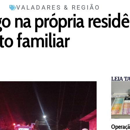
VALADARES & REGIÃO
go na própria resid
o familiar
LEIA 
Operaçã