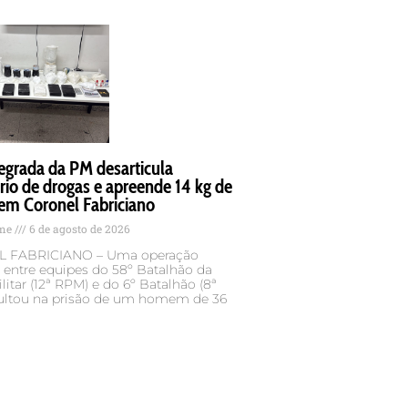
egrada da PM desarticula
rio de drogas e apreende 14 kg de
em Coronel Fabriciano
ame
6 de agosto de 2026
 FABRICIANO – Uma operação
 entre equipes do 58º Batalhão da
ilitar (12ª RPM) e do 6º Batalhão (8ª
ultou na prisão de um homem de 36