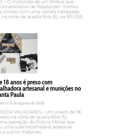
– O motorista de um ônibus que
 universitários de Resplendor morreu
 colisão com uma carreta carregada
 na noite de quarta-feira (5), na BR-259,
e 18 anos é preso com
alhadora artesanal e munições no
anta Paula
ame
6 de agosto de 2026
DOR VALADARES – Um jovem de 18
reso na noite de quarta-feira (5),
ma operação da Polícia Militar que
u uma submetralhadora artesanal,
 e outros materiais