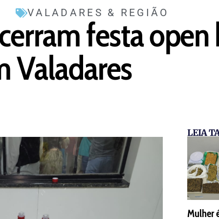
VALADARES & REGIÃO
ncerram festa open
m Valadares
LEIA 
Mulher 