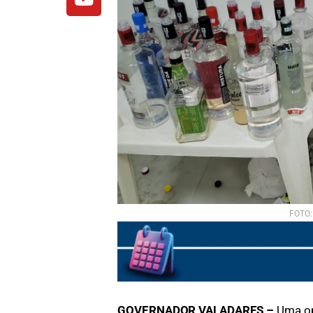
FOTO:
GOVERNADOR VALADARES –
Uma ope