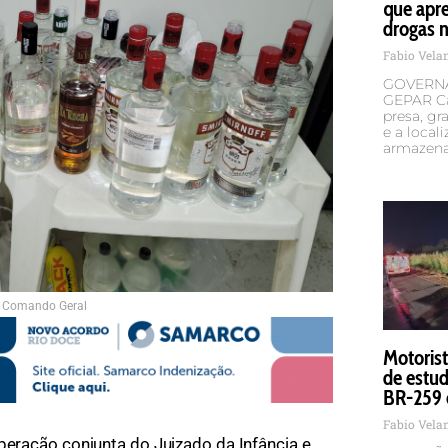
que apr
drogas n
Fabio Vel
GOVERNA
GEPAR Ca
presa, g
e a local
armazena
 Comando Geral
Motorist
de estud
BR-259 
Fabio Vel
ração conjunta do Juizado da Infância e