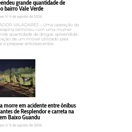
eendeu grande quantidade de
o bairro Vale Verde
ame
6 de agosto de 2026
DOR VALADARES – Uma operação do
rapina terminou com uma mulher
rande quantidade de drogas apreendida
ização de um imóvel utilizado para
r e preparar entorpecentes
a morre em acidente entre ônibus
antes de Resplendor e carreta na
em Baixo Guandu
ame
6 de agosto de 2026