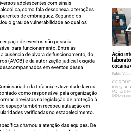
 diversos adolescentes com sinais
alcoólica, como fala desconexa, alterações
parentes de embriaguez. Segundo os
iou o grau de vulnerabilidade ao qual os
o espaço de eventos não possuía
ável para funcionamento. Entre as
Ação int
 a ausência de alvará de funcionamento, do
laborató
os (AVCB) e da autorização judicial exigida
cocaína 
s desacompanhados em eventos dessa
Fabio Vel
CORONEL
Comissariado da Infância e Juventude lavrou
integrada
Polícia M
apontado como responsável pela organização
RPM) res
rmas previstas na legislação de proteção à
rio do espaço também recebeu autuação em
gularidades verificadas no estabelecimento.
específica chamou a atenção das equipes. De