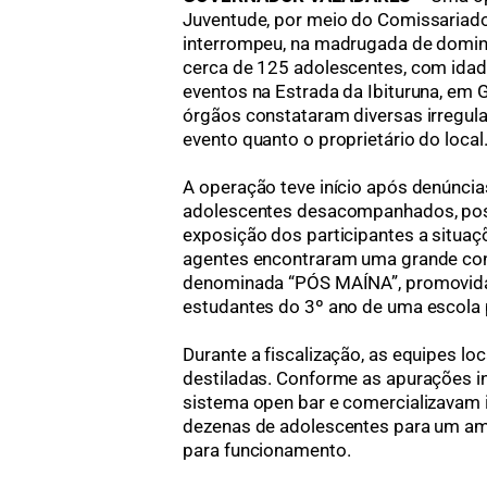
Juventude, por meio do Comissariado d
interrompeu, na madrugada de doming
cerca de 125 adolescentes, com idad
eventos na Estrada da Ibituruna, em 
órgãos constataram diversas irregul
evento quanto o proprietário do local
A operação teve início após denúnci
adolescentes desacompanhados, poss
exposição dos participantes a situaç
agentes encontraram uma grande conc
denominada “PÓS MAÍNA”, promovida
estudantes do 3º ano de uma escola pa
Durante a fiscalização, as equipes l
destiladas. Conforme as apurações in
sistema open bar e comercializavam i
dezenas de adolescentes para um amb
para funcionamento.