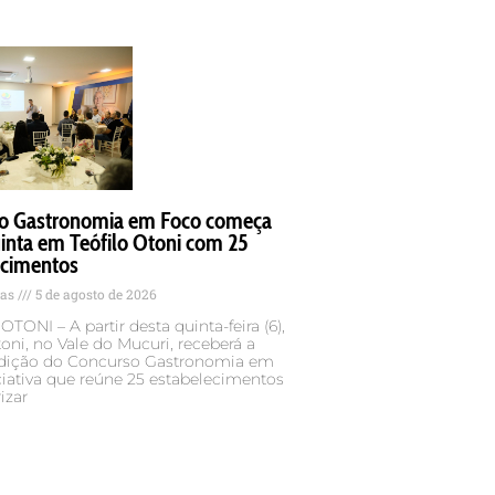
o Gastronomia em Foco começa
inta em Teófilo Otoni com 25
ecimentos
tas
5 de agosto de 2026
TONI – A partir desta quinta-feira (6),
toni, no Vale do Mucuri, receberá a
 edição do Concurso Gastronomia em
ciativa que reúne 25 estabelecimentos
izar