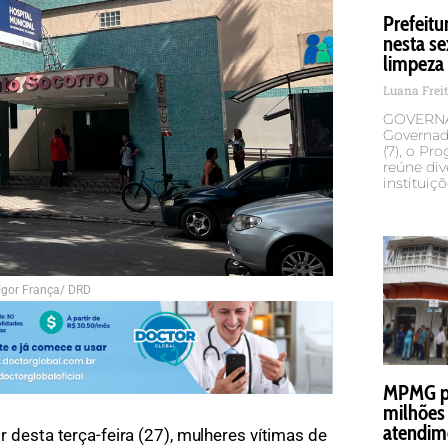
Prefeit
nesta se
limpeza
Luana Frei
GOVERNA
Governado
(7), o Pr
reúne div
instituiç
Igor França/ DRD
MPMG pe
milhões 
atendim
ir desta terça-feira (27), mulheres vítimas de