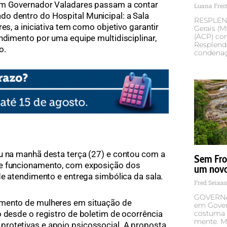
 em Governador Valadares passam a contar
Luana Frei
o dentro do Hospital Municipal: a Sala
RESPLEND
es, a iniciativa tem como objetivo garantir
Gerais (
(ACP) con
ndimento por uma equipe multidisciplinar,
Resplendo
o.
condena
u na manhã desta terça (27) e contou com a
Sem Fron
de funcionamento, com exposição dos
um novo
de atendimento e entrega simbólica da sala.
Fred Seixa
GOVERNA
imento de mulheres em situação de
em Govern
o desde o registro de boletim de ocorrência
costuma s
mente. M
rotetivas e apoio psicossocial. A proposta