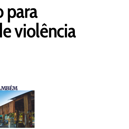
o para
e violência
TAMBÉM