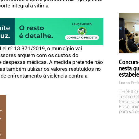
rte integral à vítima.
ei nº 13.871/2019, o município vai
gressores arquem com os custos do
Concurs
 e despesas médicas. A medida pretende não
nesta qu
as também utilizar os valores restituídos no
estabel
 de enfrentamento à violência contra a
Luana Frei
TEÓFILO O
Teófilo O
terceira
Foco, ini
para valor