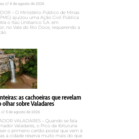
tas
6 de agosto de 2026
OR – O Ministério Público de Minas
MPMG) ajuizou uma Ação Civil Pública
tra o Itaú Unibanco S.A. em
r, no Vale do Rio Doce, requerendo a
ção
teiras: as cachoeiras que revelam
 olhar sobre Valadares
s
5 de agosto de 2026
DOR VALADARES – Quando se fala
ador Valadares, o Pico da Ibituruna
er o primeiro cartão-postal que vem à
as a cidade reserva muito mais do que