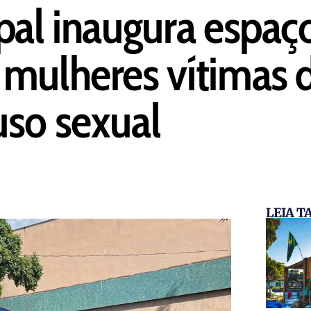
pal inaugura espaç
mulheres vítimas d
uso sexual
LEIA 