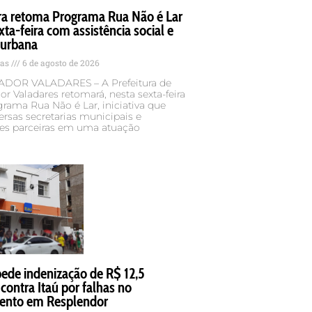
ura retoma Programa Rua Não é Lar
xta-feira com assistência social e
 urbana
tas
6 de agosto de 2026
DOR VALADARES – A Prefeitura de
r Valadares retomará, nesta sexta-feira
ograma Rua Não é Lar, iniciativa que
ersas secretarias municipais e
ões parceiras em uma atuação
de indenização de R$ 12,5
contra Itaú por falhas no
ento em Resplendor