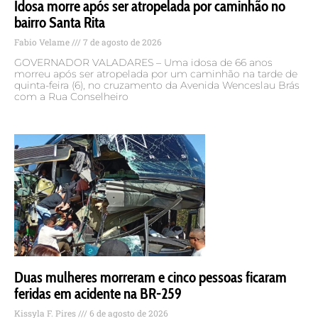
Idosa morre após ser atropelada por caminhão no
bairro Santa Rita
Fabio Velame
7 de agosto de 2026
GOVERNADOR VALADARES – Uma idosa de 66 anos
morreu após ser atropelada por um caminhão na tarde de
quinta-feira (6), no cruzamento da Avenida Wenceslau Brás
com a Rua Conselheiro
Duas mulheres morreram e cinco pessoas ficaram
feridas em acidente na BR-259
Kissyla F. Pires
6 de agosto de 2026