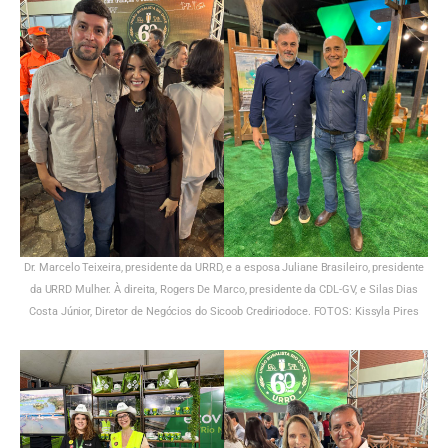
Dr. Marcelo Teixeira, presidente da URRD, e a esposa Juliane Brasileiro, presidente
da URRD Mulher. À direita, Rogers De Marco, presidente da CDL-GV, e Silas Dias
Costa Júnior, Diretor de Negócios do Sicoob Crediriodoce. FOTOS: Kissyla Pires