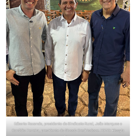
Edberto Rezende, presidente do Sindicato Rural, João Marques e
Cantídio Ferreira, presidente do Sicoob Crediriodoce. FOTO: Kissyla