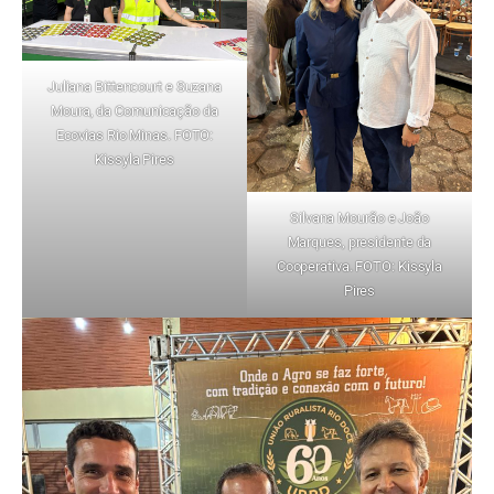
Juliana Bittencourt e Suzana
Moura, da Comunicação da
Ecovias Rio Minas. FOTO:
Kissyla Pires
Silvana Mourão e João
Marques, presidente da
Cooperativa. FOTO: Kissyla
Pires