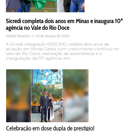
Sicredi completa dois anos em Minas e inaugura 10ª
agência no Vale do Rio Doce
Sheila Bicalho
23 de março de 2026
A Sicredi Integração RS/SC/MG celebra dois anos de
atuação em Minas Gerais com crescimento contínuo no
Vale do Rio Doce, realização de assembleias e a
inauguração da 10ª agência, em
Celebração em dose dupla de prestígio!