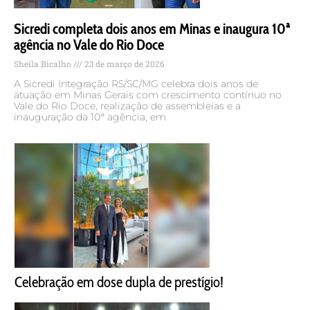
Sicredi completa dois anos em Minas e inaugura 10ª
agência no Vale do Rio Doce
Sheila Bicalho
23 de março de 2026
A Sicredi Integração RS/SC/MG celebra dois anos de
atuação em Minas Gerais com crescimento contínuo no
Vale do Rio Doce, realização de assembleias e a
inauguração da 10ª agência, em
Celebração em dose dupla de prestígio!