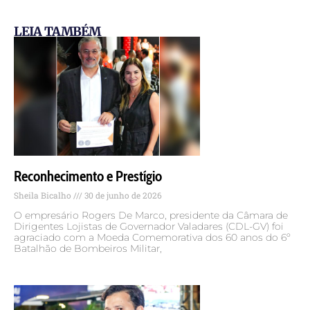
LEIA TAMBÉM
Reconhecimento e Prestígio
Sheila Bicalho
30 de junho de 2026
O empresário Rogers De Marco, presidente da Câmara de
Dirigentes Lojistas de Governador Valadares (CDL-GV) foi
agraciado com a Moeda Comemorativa dos 60 anos do 6º
Batalhão de Bombeiros Militar,