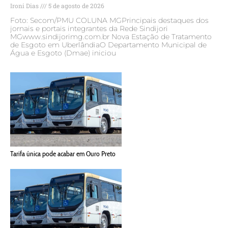
Ironi Dias
5 de agosto de 2026
Foto: Secom/PMU COLUNA MGPrincipais destaques dos
jornais e portais integrantes da Rede Sindijori
MGwww.sindijorimg.com.br Nova Estação de Tratamento
de Esgoto em UberlândiaO Departamento Municipal de
Água e Esgoto (Dmae) iniciou
Tarifa única pode acabar em Ouro Preto