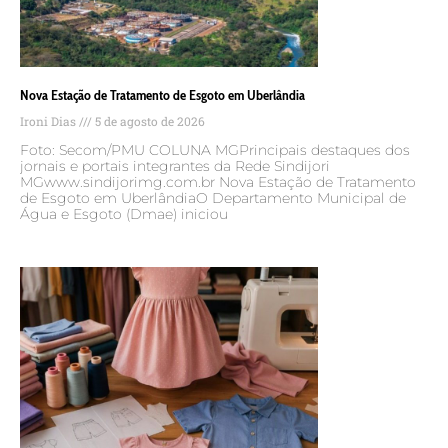
Nova Estação de Tratamento de Esgoto em Uberlândia
Ironi Dias
5 de agosto de 2026
Foto: Secom/PMU COLUNA MGPrincipais destaques dos
jornais e portais integrantes da Rede Sindijori
MGwww.sindijorimg.com.br Nova Estação de Tratamento
de Esgoto em UberlândiaO Departamento Municipal de
Água e Esgoto (Dmae) iniciou