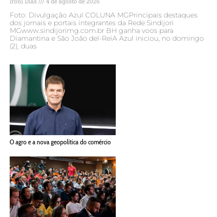
Ironi Dias
4 de agosto de 2026
Foto: Divulgação Azul COLUNA MGPrincipais destaques
dos jornais e portais integrantes da Rede Sindijori
MGwww.sindijorimg.com.br BH ganha voos para
Diamantina e São João del-ReiA Azul iniciou, no domingo
(2), duas
O agro e a nova geopolítica do comércio