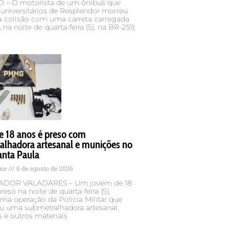
– O motorista de um ônibus que
 universitários de Resplendor morreu
 colisão com uma carreta carregada
 na noite de quarta-feira (5), na BR-259,
e 18 anos é preso com
alhadora artesanal e munições no
anta Paula
ame
6 de agosto de 2026
DOR VALADARES – Um jovem de 18
reso na noite de quarta-feira (5),
ma operação da Polícia Militar que
u uma submetralhadora artesanal,
 e outros materiais