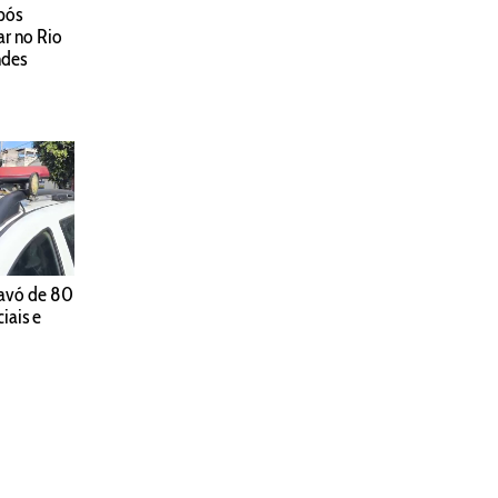
pós
r no Rio
ndes
avó de 80
iais e