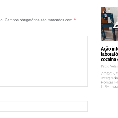
do.
Campos obrigatórios são marcados com
*
Ação int
laborató
cocaína 
Fabio Vel
CORONEL
integrada
Polícia M
RPM) res