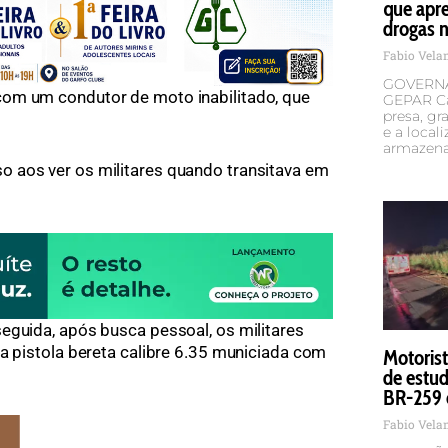
que apr
drogas n
Fabio Vel
GOVERNA
om um condutor de moto inabilitado, que
GEPAR Ca
presa, g
e a local
armazena
 aos ver os militares quando transitava em
eguida, após busca pessoal, os militares
ma pistola bereta calibre 6.35 municiada com
Motorist
de estud
BR-259 
Fabio Vel