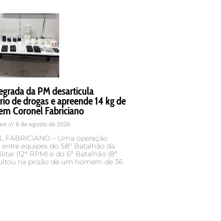
egrada da PM desarticula
rio de drogas e apreende 14 kg de
em Coronel Fabriciano
ame
6 de agosto de 2026
 FABRICIANO – Uma operação
 entre equipes do 58º Batalhão da
ilitar (12ª RPM) e do 6º Batalhão (8ª
ultou na prisão de um homem de 36