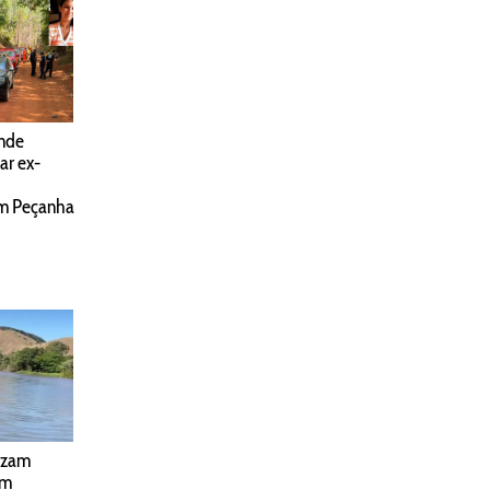
ende
ar ex-
em Peçanha
izam
em