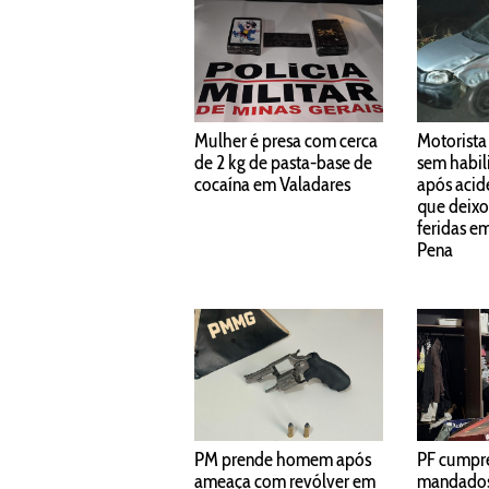
Mulher é presa com cerca
Motorista
de 2 kg de pasta-base de
sem habil
cocaína em Valadares
após acid
que deixo
feridas e
Pena
PM prende homem após
PF cumpr
ameaça com revólver em
mandados