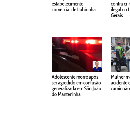
estabelecimento
contra cr
comercial de Itabirinha
ilegal no 
Gerais
Adolescente morre após
Mulher m
ser agredido em confusão
acidente 
generalizada em São João
caminhão
do Manteninha