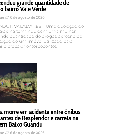
eendeu grande quantidade de
o bairro Vale Verde
ame
6 de agosto de 2026
DOR VALADARES – Uma operação do
rapina terminou com uma mulher
rande quantidade de drogas apreendida
ização de um imóvel utilizado para
r e preparar entorpecentes
a morre em acidente entre ônibus
antes de Resplendor e carreta na
em Baixo Guandu
ame
6 de agosto de 2026