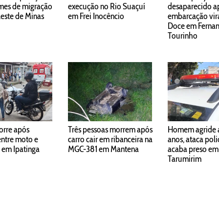
imes de migração
execução no Rio Suaçuí
desaparecido a
Leste de Minas
em Frei Inocêncio
embarcação vira
Doce em Ferna
Tourinho
orre após
Três pessoas morrem após
Homem agride 
entre moto e
carro cair em ribanceira na
anos, ataca polic
 em Ipatinga
MGC-381 em Mantena
acaba preso em
Tarumirim