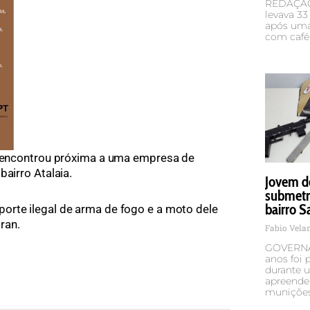
REDAÇÃO 
levava 33
após uma
com café,
 a encontrou próxima a uma empresa de
bairro Atalaia.
Jovem d
submetr
bairro S
orte ilegal de arma de fogo e a moto dele
ran.
Fabio Vel
GOVERNA
anos foi p
durante u
apreende
munições