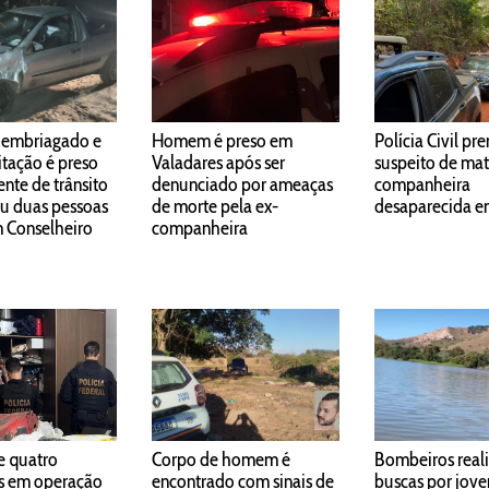
 embriagado e
Homem é preso em
Polícia Civil pr
itação é preso
Valadares após ser
suspeito de mat
ente de trânsito
denunciado por ameaças
companheira
u duas pessoas
de morte pela ex-
desaparecida 
m Conselheiro
companheira
e quatro
Corpo de homem é
Bombeiros real
 em operação
encontrado com sinais de
buscas por jov