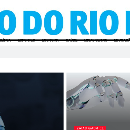
OLÍTICA
ESPORTES
ECONOMIA
SAÚDE
MINAS GERAIS
EDUCAÇ
IZAIAS GABRIEL