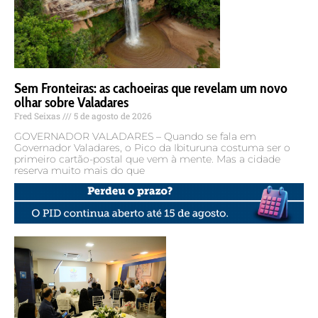
Sem Fronteiras: as cachoeiras que revelam um novo
olhar sobre Valadares
Fred Seixas
5 de agosto de 2026
GOVERNADOR VALADARES – Quando se fala em
Governador Valadares, o Pico da Ibituruna costuma ser o
primeiro cartão-postal que vem à mente. Mas a cidade
reserva muito mais do que