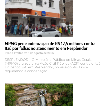
MPMG pede indenização de R$ 12,5 milhões contra
Itaú por falhas no atendimento em Resplendor
Luana Freitas
6 de agosto de 2026
RESPLENDOR – O Ministério Público de Minas Gerais
(MPMG) ajuizou uma Ação Civil Pública (ACP) contra o Itaú
Unibanco S.A. em Resplendor, no Vale do Rio Doce,
requerendo a condenação