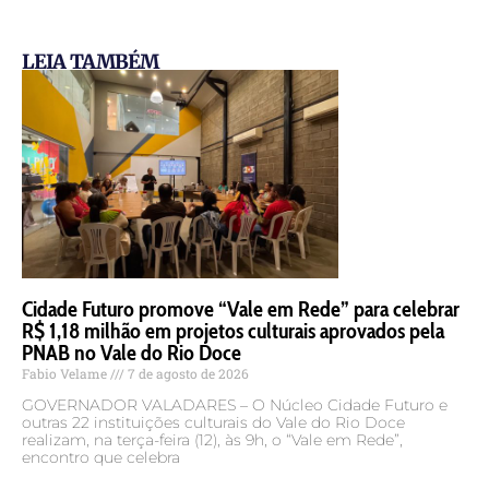
LEIA TAMBÉM
Cidade Futuro promove “Vale em Rede” para celebrar
R$ 1,18 milhão em projetos culturais aprovados pela
PNAB no Vale do Rio Doce
Fabio Velame
7 de agosto de 2026
GOVERNADOR VALADARES – O Núcleo Cidade Futuro e
outras 22 instituições culturais do Vale do Rio Doce
realizam, na terça-feira (12), às 9h, o “Vale em Rede”,
encontro que celebra