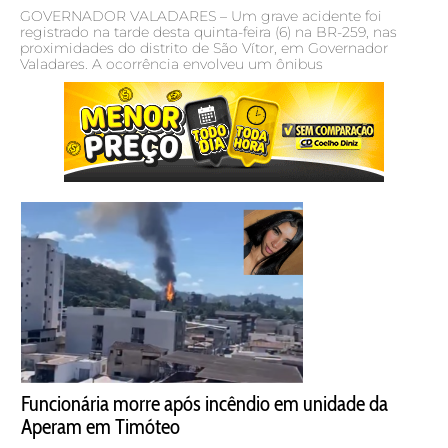
GOVERNADOR VALADARES – Um grave acidente foi
registrado na tarde desta quinta-feira (6) na BR-259, nas
proximidades do distrito de São Vítor, em Governador
Valadares. A ocorrência envolveu um ônibus
Funcionária morre após incêndio em unidade da
Aperam em Timóteo