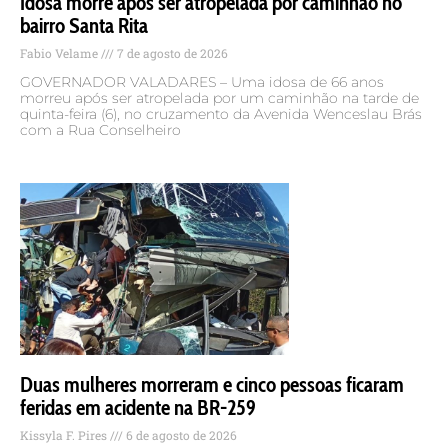
Idosa morre após ser atropelada por caminhão no
bairro Santa Rita
Fabio Velame
7 de agosto de 2026
GOVERNADOR VALADARES – Uma idosa de 66 anos
morreu após ser atropelada por um caminhão na tarde de
quinta-feira (6), no cruzamento da Avenida Wenceslau Brás
com a Rua Conselheiro
Duas mulheres morreram e cinco pessoas ficaram
feridas em acidente na BR-259
Kissyla F. Pires
6 de agosto de 2026