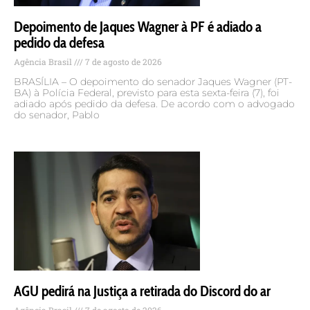
Depoimento de Jaques Wagner à PF é adiado a
pedido da defesa
Agência Brasil
7 de agosto de 2026
BRASÍLIA – O depoimento do senador Jaques Wagner (PT-
BA) à Polícia Federal, previsto para esta sexta-feira (7), foi
adiado após pedido da defesa. De acordo com o advogado
do senador, Pablo
AGU pedirá na Justiça a retirada do Discord do ar