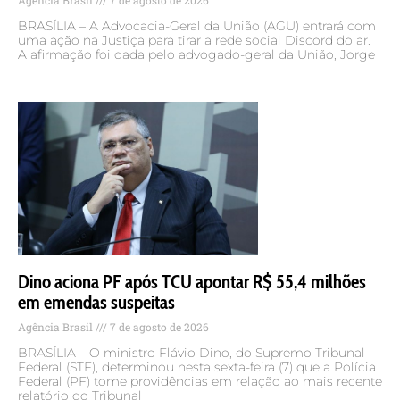
Agência Brasil
7 de agosto de 2026
BRASÍLIA – A Advocacia-Geral da União (AGU) entrará com
uma ação na Justiça para tirar a rede social Discord do ar.
A afirmação foi dada pelo advogado-geral da União, Jorge
Dino aciona PF após TCU apontar R$ 55,4 milhões
em emendas suspeitas
Agência Brasil
7 de agosto de 2026
BRASÍLIA – O ministro Flávio Dino, do Supremo Tribunal
Federal (STF), determinou nesta sexta-feira (7) que a Polícia
Federal (PF) tome providências em relação ao mais recente
relatório do Tribunal