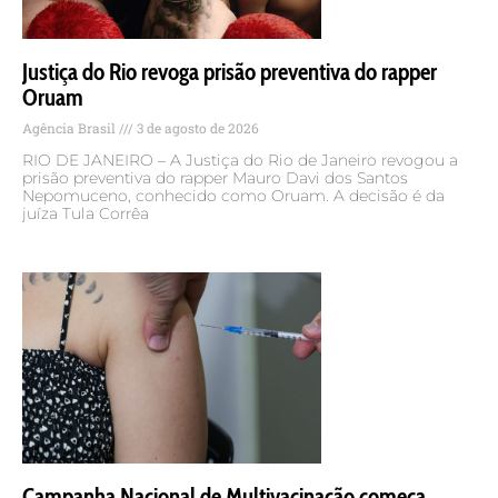
Justiça do Rio revoga prisão preventiva do rapper
Oruam
Agência Brasil
3 de agosto de 2026
RIO DE JANEIRO – A Justiça do Rio de Janeiro revogou a
prisão preventiva do rapper Mauro Davi dos Santos
Nepomuceno, conhecido como Oruam. A decisão é da
juíza Tula Corrêa
Campanha Nacional de Multivacinação começa