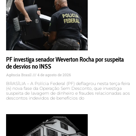
PF investiga senador Weverton Rocha por suspeita
de desvios no INSS
Agência Brasil
4 de agosto de 2026
BRASÍLIA – A Polícia Federal (PF) deflagrou nesta terça-feira
(4) nova fase da Operação Sem Desconto, que investiga
suspeita de lavagem de dinheiro e fraudes relacionadas aos
descontos indevidos de benefícios do