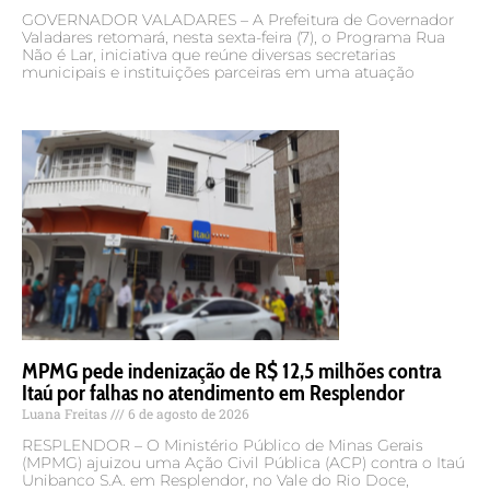
GOVERNADOR VALADARES – A Prefeitura de Governador
Valadares retomará, nesta sexta-feira (7), o Programa Rua
Não é Lar, iniciativa que reúne diversas secretarias
municipais e instituições parceiras em uma atuação
MPMG pede indenização de R$ 12,5 milhões contra
Itaú por falhas no atendimento em Resplendor
Luana Freitas
6 de agosto de 2026
RESPLENDOR – O Ministério Público de Minas Gerais
(MPMG) ajuizou uma Ação Civil Pública (ACP) contra o Itaú
Unibanco S.A. em Resplendor, no Vale do Rio Doce,