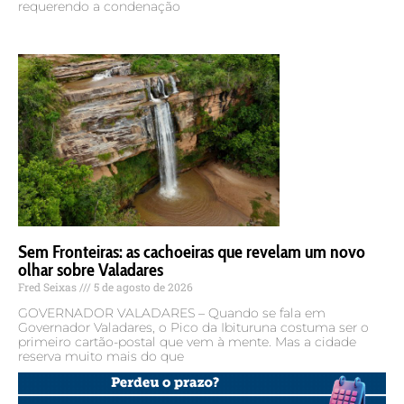
requerendo a condenação
Sem Fronteiras: as cachoeiras que revelam um novo
olhar sobre Valadares
Fred Seixas
5 de agosto de 2026
GOVERNADOR VALADARES – Quando se fala em
Governador Valadares, o Pico da Ibituruna costuma ser o
primeiro cartão-postal que vem à mente. Mas a cidade
reserva muito mais do que