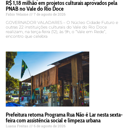
R$ 1,18 milhão em projetos culturais aprovados pela
PNAB no Vale do Rio Doce
Fabio Velame
7 de agosto de 2026
GOVERNADOR VALADARES – O Núcleo Cidade Futuro e
outras 22 instituições culturais do Vale do Rio Doce
realizam, na terça-feira (12), às 9h, o “Vale em Rede”,
encontro que celebra
Prefeitura retoma Programa Rua Não é Lar nesta sexta-
feira com assistência social e limpeza urbana
Luana Freitas
6 de agosto de 2026