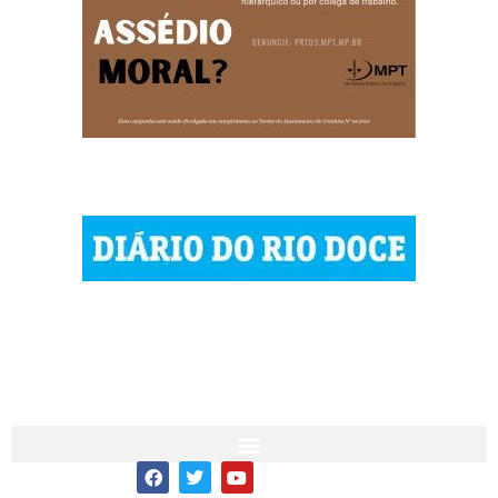
© 2023 Diário do Rio Doce
As notícias do Vale do Rio Doce.
Todos os direitos reservados.
Por DRD