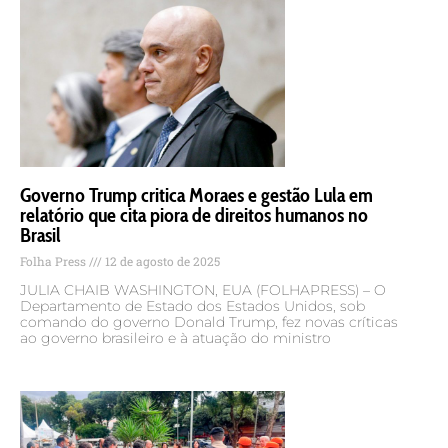
Governo Trump critica Moraes e gestão Lula em
relatório que cita piora de direitos humanos no
Brasil
Folha Press
12 de agosto de 2025
JULIA CHAIB WASHINGTON, EUA (FOLHAPRESS) – O
Departamento de Estado dos Estados Unidos, sob
comando do governo Donald Trump, fez novas críticas
ao governo brasileiro e à atuação do ministro