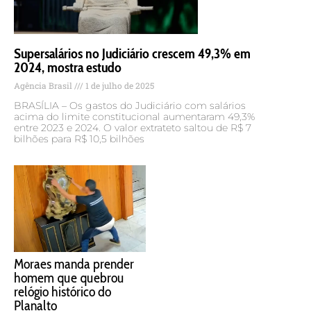
Supersalários no Judiciário crescem 49,3% em
2024, mostra estudo
Agência Brasil
1 de julho de 2025
BRASÍLIA – Os gastos do Judiciário com salários
acima do limite constitucional aumentaram 49,3%
entre 2023 e 2024. O valor extrateto saltou de R$ 7
bilhões para R$ 10,5 bilhões
Moraes manda prender
homem que quebrou
relógio histórico do
Planalto