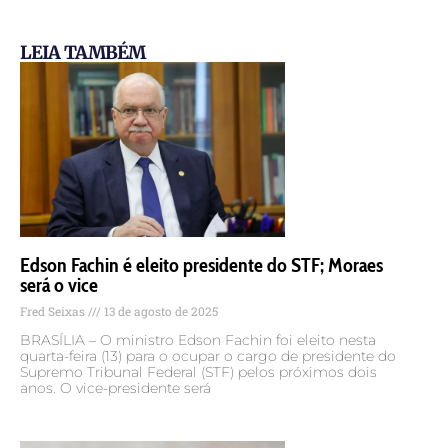
LEIA TAMBÉM
Edson Fachin é eleito presidente do STF; Moraes
será o vice
Fred Seixas
13 de agosto de 2025
BRASÍLIA – O ministro Edson Fachin foi eleito nesta
quarta-feira (13) para o ocupar o cargo de presidente do
Supremo Tribunal Federal (STF) pelos próximos dois
anos. O vice-presidente será