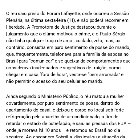
O réu saiu preso do Fórum Lafayette, onde ocorreu a Sessão
Plenária, na última sexta-feira (11), e não poderá recorrer em
liberdade. A Promotora de Justiça destacou durante o
julgamento que o ciúme motivou o crime, e o Paulo Sérgio
não tinha qualquer traço de amor, cuidado, zelo, mas, ao
contrário, consistia em puro sentimento de posse do marido,
que, frequentemente, telefonava para a família da esposa no
Brasil para “comunicar” e se queixar de comportamentos que
considerava inadequados e sugestivos de traição, como
chegar em casa “fora de hora”, vestir-se “bem arrumada” e
não permitir o acesso do seu celular ao marido.
Ainda segundo o Ministério Público, o réu matou a mulher
covardemente, por puro sentimento de posse, dentro do
apartamento do casal, e deixou o corpo no local sob forte
refrigeração pelo aparelho de ar-condicionado, a fim de
retardar o estado de putrefação, e saiu às pressas dos EUA –
onde já morava há 10 anos – e retornou ao Brasil no dia
seguinte. Ao chegar em Sobrália, dissimulou a situação da