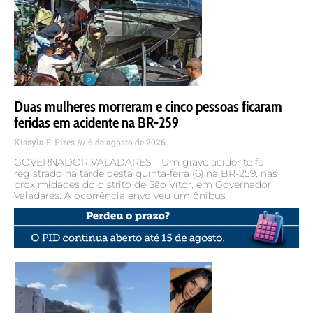
Duas mulheres morreram e cinco pessoas ficaram
feridas em acidente na BR-259
Kissyla F. Pires
6 de agosto de 2026
GOVERNADOR VALADARES – Um grave acidente foi
registrado na tarde desta quinta-feira (6) na BR-259, nas
proximidades do distrito de São Vítor, em Governador
Valadares. A ocorrência envolveu um ônibus