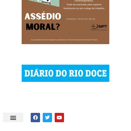
| © 2023 Diário do Rio Doce
| As notícias do Vale do Rio Doce.
| Todos os direitos reservados.
Por DRD