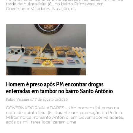
tarde de quinta-feira (6), no bairro Primavera, em
Governador Valadares. Na ação, os
Homem é preso após PM encontrar drogas
enterradas em tambor no bairro Santo Antônio
Fabio Velame
7 de agosto de 2026
GOVERNADOR VALADARES – Um homem foi preso na
noite de quinta-feira (6), durante uma operação da Polícia
Militar no bairro Santo Antônio, em Governador Valadares,
após os militares localizarem uma