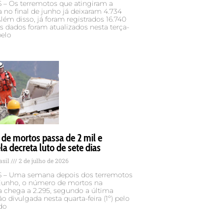
– Os terremotos que atingiram a
 no final de junho já deixaram 4.734
lém disso, já foram registrados 16.740
Os dados foram atualizados nesta terça-
pelo
de mortos passa de 2 mil e
a decreta luto de sete dias
asil
2 de julho de 2026
– Uma semana depois dos terremotos
 junho, o número de mortos na
a chega a 2.295, segundo a última
ão divulgada nesta quarta-feira (1º) pelo
do