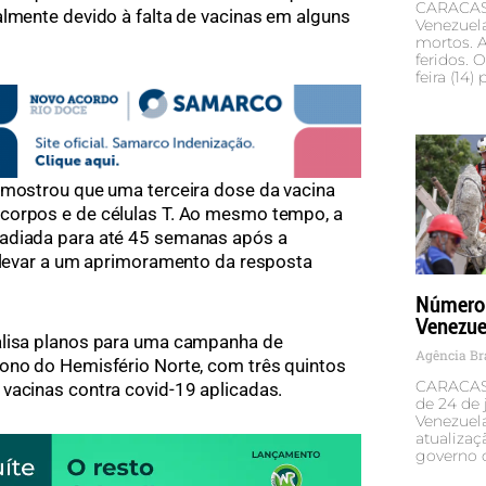
CARACAS 
almente devido à falta de vacinas em alguns
Venezuela
mortos. A
feridos. 
feira (14) 
 mostrou que uma terceira dose da vacina
corpos e de células T. Ao mesmo tempo, a
 adiada para até 45 semanas após a
, levar a um aprimoramento da resposta
Número 
Venezuel
alisa planos para uma campanha de
Agência Br
tono do Hemisfério Norte, com três quintos
CARACAS 
vacinas contra covid-19 aplicadas.
de 24 de
Venezuel
atualizaç
governo 