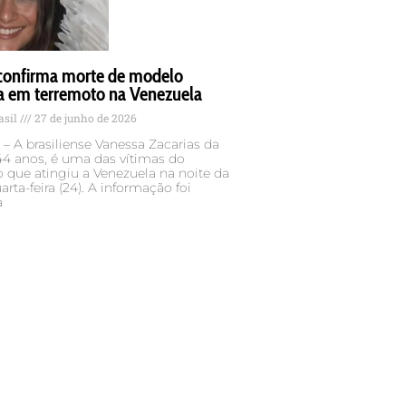
 confirma morte de modelo
ra em terremoto na Venezuela
asil
27 de junho de 2026
– A brasiliense Vanessa Zacarias da
 44 anos, é uma das vítimas do
 que atingiu a Venezuela na noite da
arta-feira (24). A informação foi
a