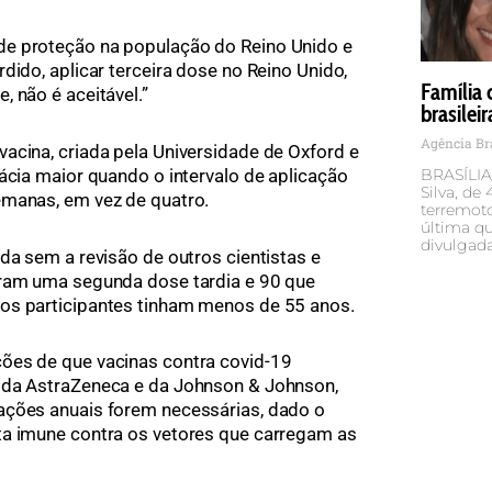
de proteção na população do Reino Unido e
dido, aplicar terceira dose no Reino Unido,
Família
 não é aceitável.”
brasilei
Agência Br
acina, criada pela Universidade de Oxford e
BRASÍLIA 
ácia maior quando o intervalo de aplicação
Silva, de
emanas, em vez de quatro.
terremoto
última qu
divulgad
da sem a revisão de outros cientistas e
eram uma segunda dose tardia e 90 que
os participantes tinham menos de 55 anos.
ões de que vacinas contra covid-19
 da AstraZeneca e da Johnson & Johnson,
ações anuais forem necessárias, dado o
ta imune contra os vetores que carregam as