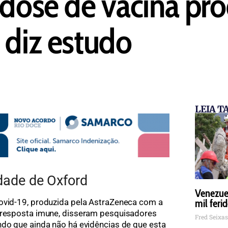
 dose de vacina pro
 diz estudo
LEIA 
dade de Oxford
Venezuel
mil feri
covid-19, produzida pela AstraZeneca com a
e resposta imune, disseram pesquisadores
Fred Seixa
ndo que ainda não há evidências de que esta