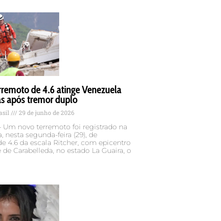
rremoto de 4.6 atinge Venezuela
as após tremor duplo
asil
29 de junho de 2026
 Um novo terremoto foi registrado na
, nesta segunda-feira (29), de
 4.6 da escala Ritcher, com epicentro
 de Carabelleda, no estado La Guaira, o