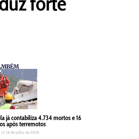
duz forte
TAMBÉM
a já contabiliza 4.734 mortos e 16
dos após terremotos
s
14 de julho de 2026