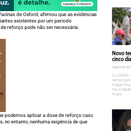
Vacinas de Oxford, afirmou que as evidências
riantes existentes por um período
de reforço pode não ser necessária.
Novo te
cinco di
Agência Br
GUAIRA –
Venezuela
magnitude
na cidade
mais
e podemos aplicar a dose de reforço caso
s, no entanto, nenhuma exigência de que