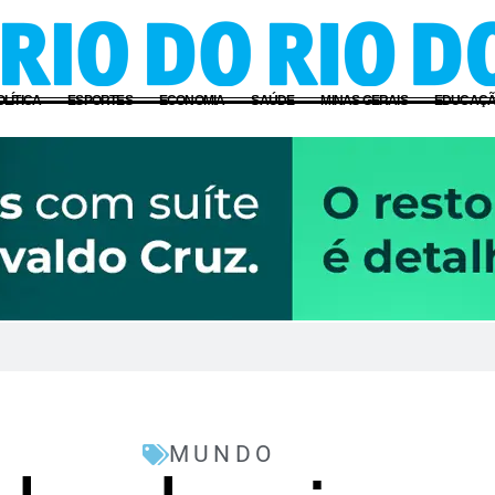
OLÍTICA
ESPORTES
ECONOMIA
SAÚDE
MINAS GERAIS
EDUCAÇ
MUNDO