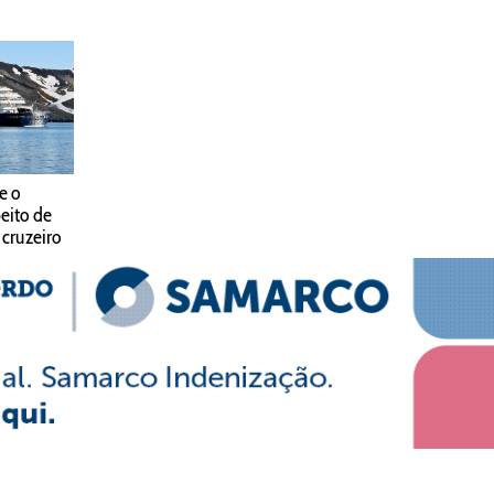
e o
peito de
 cruzeiro