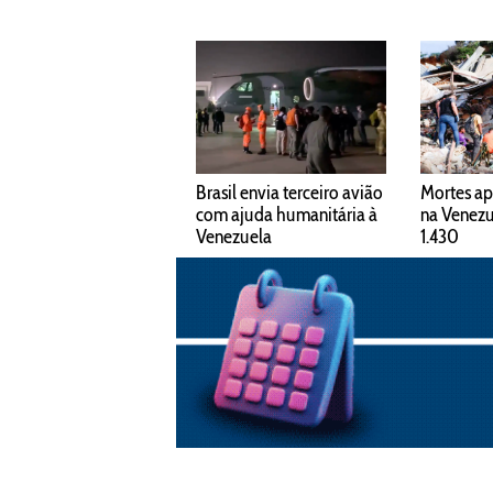
Brasil envia terceiro avião
Mortes ap
com ajuda humanitária à
na Venez
Venezuela
1.430