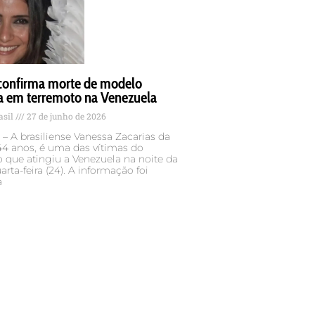
 confirma morte de modelo
ra em terremoto na Venezuela
asil
27 de junho de 2026
– A brasiliense Vanessa Zacarias da
 44 anos, é uma das vítimas do
 que atingiu a Venezuela na noite da
arta-feira (24). A informação foi
a