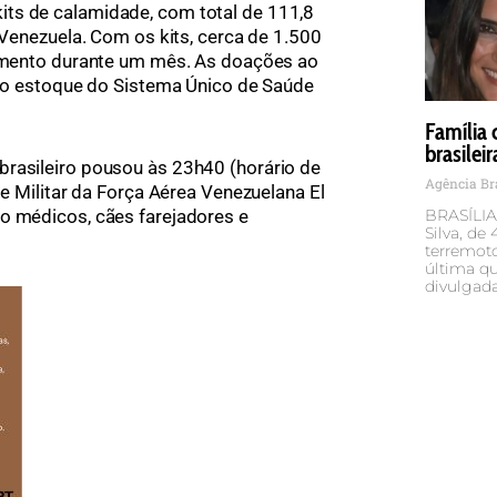
 kits de calamidade, com total de 111,8
enezuela. Com os kits, cerca de 1.500
mento durante um mês. As doações ao
o estoque do Sistema Único de Saúde
Família
brasilei
brasileiro pousou às 23h40 (horário de
Agência Br
se Militar da Força Aérea Venezuelana El
BRASÍLIA 
o médicos, cães farejadores e
Silva, de
terremoto
última qu
divulgad