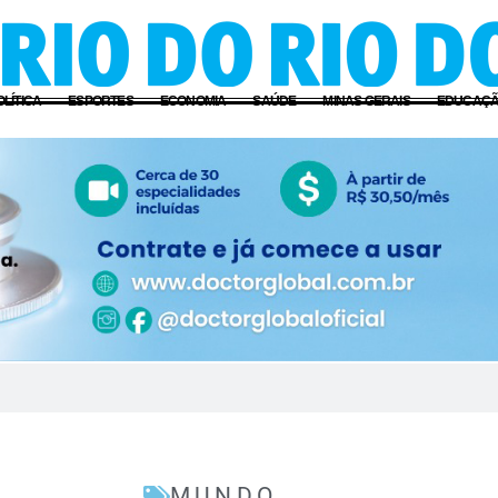
OLÍTICA
ESPORTES
ECONOMIA
SAÚDE
MINAS GERAIS
EDUCAÇ
MUNDO