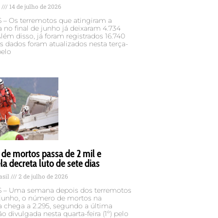
s
14 de julho de 2026
– Os terremotos que atingiram a
 no final de junho já deixaram 4.734
lém disso, já foram registrados 16.740
Os dados foram atualizados nesta terça-
pelo
de mortos passa de 2 mil e
a decreta luto de sete dias
asil
2 de julho de 2026
– Uma semana depois dos terremotos
 junho, o número de mortos na
a chega a 2.295, segundo a última
ão divulgada nesta quarta-feira (1º) pelo