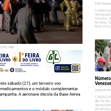
Fred Seixa
CARACAS 
Venezuela
mortos. A
feridos. 
feira (14) 
FOTO: FAB
Número 
Venezuel
deste sábado (27), um terceiro voo
de medicamentos e o módulo complementar
Agência Br
 campanha. A aeronave decola da Base Aérea
CARACAS 
de 24 de
Venezuel
atualizaç