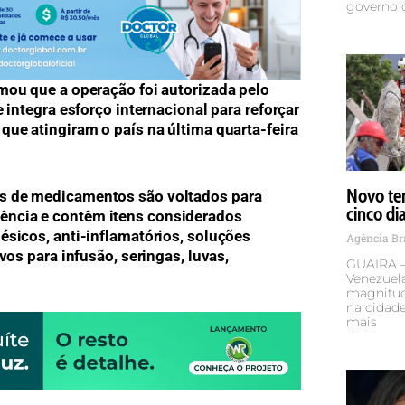
governo 
rmou que a operação foi autorizada pelo
e integra esforço internacional para reforçar
que atingiram o país na última quarta-feira
Novo te
ts de medicamentos são voltados para
cinco di
ência e contêm itens considerados
ésicos, anti-inflamatórios, soluções
Agência Br
ivos para infusão, seringas, luvas,
GUAIRA –
Venezuela
magnitude
na cidade
mais