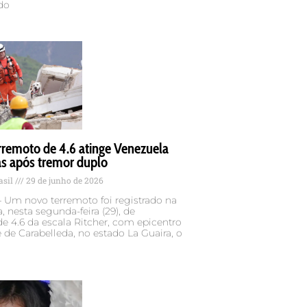
do
rremoto de 4.6 atinge Venezuela
as após tremor duplo
asil
29 de junho de 2026
 Um novo terremoto foi registrado na
, nesta segunda-feira (29), de
 4.6 da escala Ritcher, com epicentro
 de Carabelleda, no estado La Guaira, o