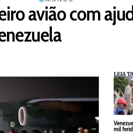
ceiro avião com aju
Venezuela
LEIA 
Venezuel
mil feri