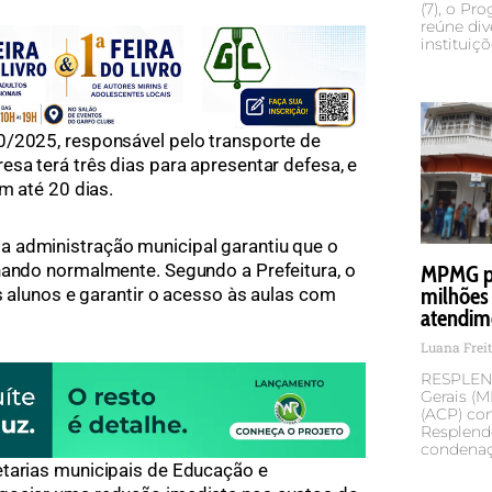
(7), o Pr
reúne div
instituiç
0/2025, responsável pelo transporte de
esa terá três dias para apresentar defesa, e
em até 20 dias.
 administração municipal garantiu que o
nando normalmente. Segundo a Prefeitura, o
MPMG pe
milhões 
os alunos e garantir o acesso às aulas com
atendim
Luana Frei
RESPLEND
Gerais (
(ACP) con
Resplendo
condena
etarias municipais de Educação e