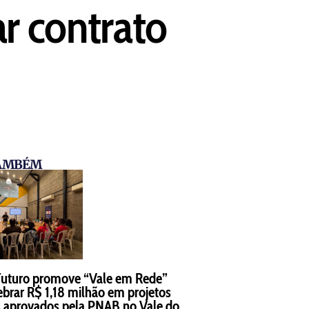
ar contrato
TAMBÉM
Futuro promove “Vale em Rede”
ebrar R$ 1,18 milhão em projetos
is aprovados pela PNAB no Vale do