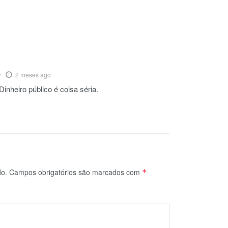
O
2 meses ago
nheiro público é coisa séria.
do.
Campos obrigatórios são marcados com
*