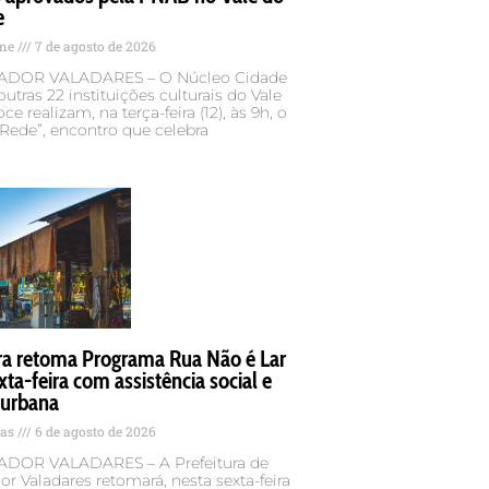
e
ame
7 de agosto de 2026
DOR VALADARES – O Núcleo Cidade
outras 22 instituições culturais do Vale
e realizam, na terça-feira (12), às 9h, o
Rede”, encontro que celebra
ura retoma Programa Rua Não é Lar
xta-feira com assistência social e
 urbana
tas
6 de agosto de 2026
DOR VALADARES – A Prefeitura de
r Valadares retomará, nesta sexta-feira