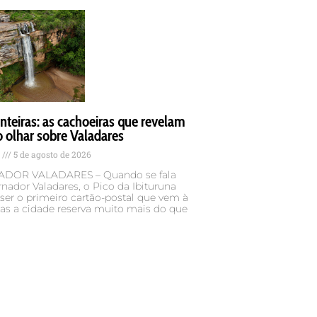
teiras: as cachoeiras que revelam
 olhar sobre Valadares
s
5 de agosto de 2026
DOR VALADARES – Quando se fala
ador Valadares, o Pico da Ibituruna
er o primeiro cartão-postal que vem à
as a cidade reserva muito mais do que