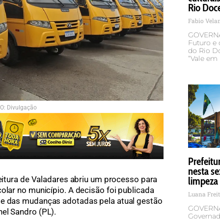
Rio Doc
Fabio Vel
GOVERNA
Futuro e 
do Rio Doc
“Vale em 
O: Divulgação
Prefeit
nesta se
itura de Valadares abriu um processo para
limpeza
olar no município. A decisão foi publicada
Luana Frei
te das mudanças adotadas pela atual gestão
GOVERNA
el Sandro (PL).
Governado