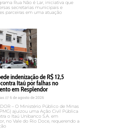
ograma Rua Não é Lar, iniciativa que
ersas secretarias municipais e
ões parceiras em uma atuação
de indenização de R$ 12,5
contra Itaú por falhas no
ento em Resplendor
tas
6 de agosto de 2026
OR – O Ministério Público de Minas
MPMG) ajuizou uma Ação Civil Pública
tra o Itaú Unibanco S.A. em
r, no Vale do Rio Doce, requerendo a
ção