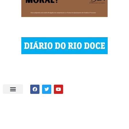
| © 2023 Diário do Rio Doce
| As notícias do Vale do Rio Doce.
| Todos os direitos reservados.
Por DRD