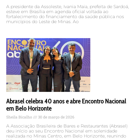
A presidente da Assoleste, Ivania Maia, prefeita de Sardoá,
esteve em Brasília em agenda oficial voltada ao
fortalecimento do financiamento da saúde pública nos
municípios do Leste de Minas. Ao
Abrasel celebra 40 anos e abre Encontro Nacional
em Belo Horizonte
Sheila Bicalho
30 de março de 2026
A Associação Brasileira de Bares e Restaurantes (Abrasel)
deu início ao seu Encontro Nacional em solenidade
realizada no Minas Centro, em Belo Horizonte, reunindo