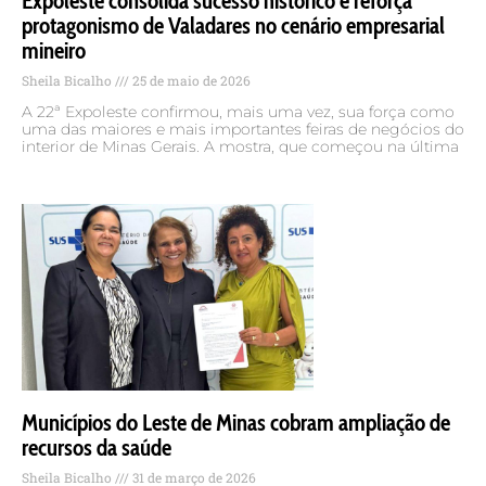
Expoleste consolida sucesso histórico e reforça
protagonismo de Valadares no cenário empresarial
mineiro
Sheila Bicalho
25 de maio de 2026
A 22ª Expoleste confirmou, mais uma vez, sua força como
uma das maiores e mais importantes feiras de negócios do
interior de Minas Gerais. A mostra, que começou na última
Municípios do Leste de Minas cobram ampliação de
recursos da saúde
Sheila Bicalho
31 de março de 2026