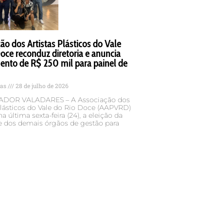
ão dos Artistas Plásticos do Vale
oce reconduz diretoria e anuncia
ento de R$ 250 mil para painel de
tas
28 de julho de 2026
DOR VALADARES – A Associação dos
Plásticos do Vale do Rio Doce (AAPVRD)
na última sexta-feira (24), a eleição da
 e dos demais órgãos de gestão para