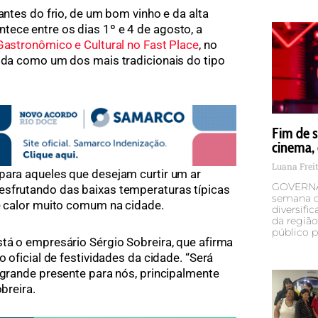
ntes do frio, de um bom vinho e da alta
ece entre os dias 1º e 4 de agosto, a
Gastronômico e Cultural no Fast Place
, no
lida como um dos mais tradicionais do tipo
Fim de s
cinema, 
Luana Frei
para aqueles que desejam curtir um ar
GOVERNA
esfrutando das baixas temperaturas típicas
semana d
te calor muito comum na cidade.
diversifi
da região.
público 
stá o empresário Sérgio Sobreira, que afirma
o oficial de festividades da cidade. “Será
 grande presente para nós, principalmente
breira.