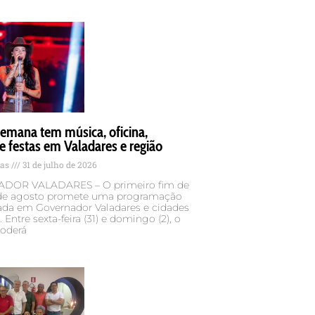
emana tem música, oficina,
e festas em Valadares e região
tas
31 de julho de 2026
DOR VALADARES – O primeiro fim de
e agosto promete uma programação
cada em Governador Valadares e cidades
 Entre sexta-feira (31) e domingo (2), o
poderá