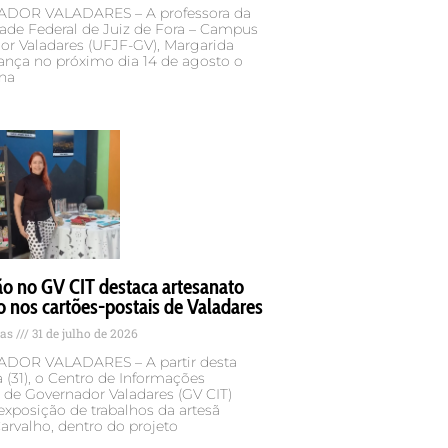
DOR VALADARES – A professora da
ade Federal de Juiz de Fora – Campus
or Valadares (UFJF-GV), Margarida
 lança no próximo dia 14 de agosto o
 na
ão no GV CIT destaca artesanato
o nos cartões-postais de Valadares
tas
31 de julho de 2026
DOR VALADARES – A partir desta
ra (31), o Centro de Informações
s de Governador Valadares (GV CIT)
exposição de trabalhos da artesã
arvalho, dentro do projeto