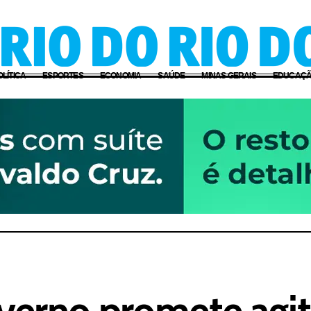
OLÍTICA
ESPORTES
ECONOMIA
SAÚDE
MINAS GERAIS
EDUCAÇ
Inverno promete agi