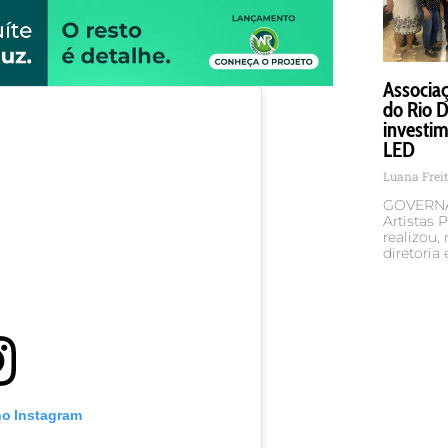
Associaç
do Rio D
investim
LED
Luana Frei
GOVERNA
Artistas 
realizou, 
diretoria
no Instagram