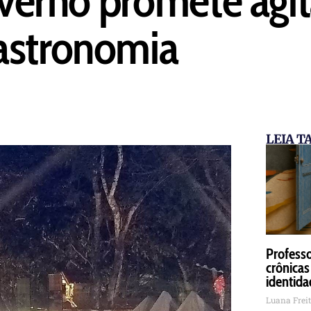
astronomia
LEIA 
Professo
crônicas
identida
Luana Frei