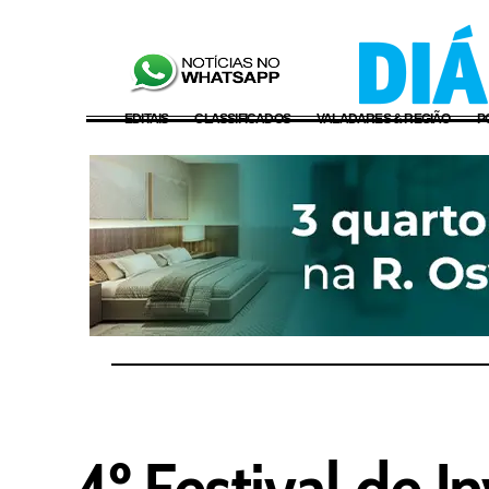
EDITAIS
CLASSIFICADOS
VALADARES & REGIÃO
P
4º Festival de 