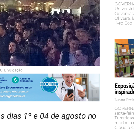
GOVERNA
Universid
Governad
Oliveira,
livro Eco
O: Divulgação
Exposiç
inspirad
Luana Frei
GOVERNA
sexta-fei
s dias 1º e 04 de agosto no
Turística
recebe a 
Cláudia C