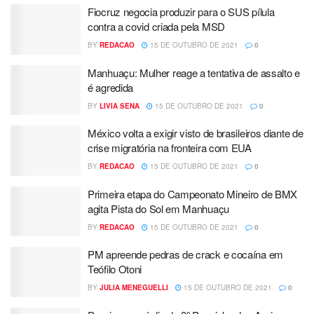
Fiocruz negocia produzir para o SUS pílula
contra a covid criada pela MSD
BY
REDACAO
15 DE OUTUBRO DE 2021
0
Manhuaçu: Mulher reage a tentativa de assalto e
é agredida
BY
LIVIA SENA
15 DE OUTUBRO DE 2021
0
México volta a exigir visto de brasileiros diante de
crise migratória na fronteira com EUA
BY
REDACAO
15 DE OUTUBRO DE 2021
0
Primeira etapa do Campeonato Mineiro de BMX
agita Pista do Sol em Manhuaçu
BY
REDACAO
15 DE OUTUBRO DE 2021
0
PM apreende pedras de crack e cocaína em
Teófilo Otoni
BY
JULIA MENEGUELLI
15 DE OUTUBRO DE 2021
0