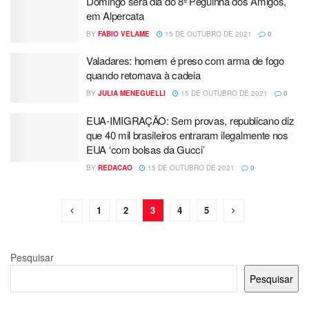
Domingo será dia do 8º Peguinha dos Amigos,
em Alpercata
BY
FABIO VELAME
15 DE OUTUBRO DE 2021
0
Valadares: homem é preso com arma de fogo
quando retornava à cadeia
BY
JULIA MENEGUELLI
15 DE OUTUBRO DE 2021
0
EUA-IMIGRAÇÃO: Sem provas, republicano diz
que 40 mil brasileiros entraram ilegalmente nos
EUA ‘com bolsas da Gucci’
BY
REDACAO
15 DE OUTUBRO DE 2021
0
1
2
3
4
5
Pesquisar
Pesquisar