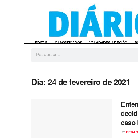
EDITAIS
CLASSIFICADOS
VALADARES & REGIÃO
P
Dia:
24 de fevereiro de 2021
Enten
decid
caso
BY
REDA