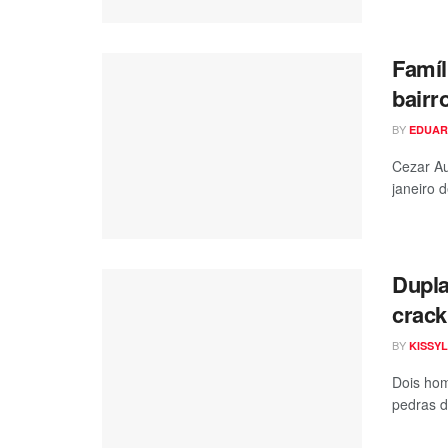
Famíl
bairr
BY
EDUAR
Cezar Au
janeiro d
Dupla
crack
BY
KISSYL
Dois hom
pedras d