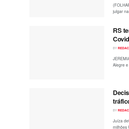
(FOLHAP
julgar na
RS te
Covid
BY
REDA
JEREMIA
Alegre e
Decis
tráfic
BY
REDA
Juíza de
milhões 