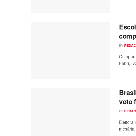
Escol
comp
BY
REDA
Os apare
Fabri, I
Brasi
voto 
BY
REDA
Eleitora
mesária 