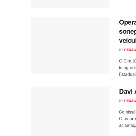
Opera
soneg
veícu
BY
REDA
O Cira (
integrad
Estadual,
Davi
BY
REDA
Comissõe
O ex-pre
aclamaçã