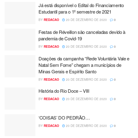
Já está disponível o Edital do Financiamento
Estudantil para o 1º semestre de 2021
BY
REDACAO
20 DE DEZEMBRO DE 2020
0
Festas de Réveillon são canceladas devido à
pandemia de Covid-19
BY
REDACAO
20 DE DEZEMBRO DE 2020
0
Doações da campanha “Rede Voluntária Vale e
Natal Sem Fome” chegam a municípios de
Minas Gerais e Espírito Santo
BY
REDACAO
20 DE DEZEMBRO DE 2020
0
História do Rio Doce – VIII
BY
REDACAO
20 DE DEZEMBRO DE 2020
0
‘COISAS’ DO PEDRÃO…
BY
REDACAO
20 DE DEZEMBRO DE 2020
0