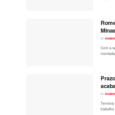
Romeu
Minas
BY
RAIMU
Com a aq
montada,
Prazo
acaba
BY
RAIMU
Termina 
trabalho