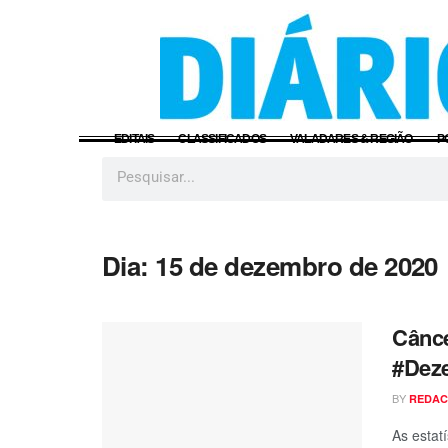
EDITAIS
CLASSIFICADOS
VALADARES & REGIÃO
P
Dia:
15 de dezembro de 2020
Cânce
#Dez
BY
REDA
As estat