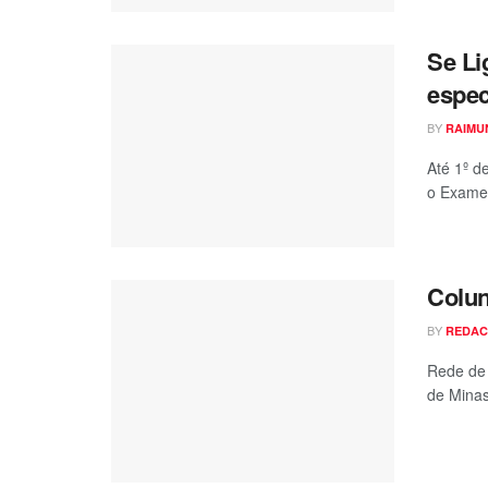
Se Li
espec
BY
RAIMU
Até 1º d
o Exame 
Colun
BY
REDA
Rede de 
de Minas