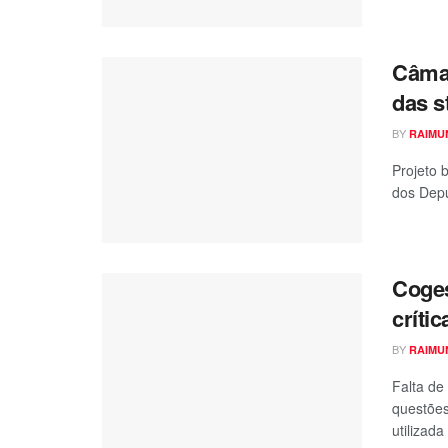
Câmar
das s
BY
RAIMU
Projeto 
dos Depu
Coges
crític
BY
RAIMU
Falta de
questões
utilizada 