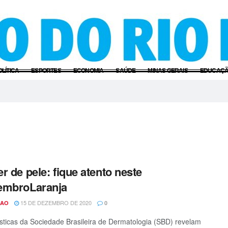
OLÍTICA
ESPORTES
ECONOMIA
SAÚDE
MINAS GERAIS
EDUCAÇ
r de pele: fique atento neste
embroLaranja
15 DE DEZEMBRO DE 2020
CAO
0
ísticas da Sociedade Brasileira de Dermatologia (SBD) revelam