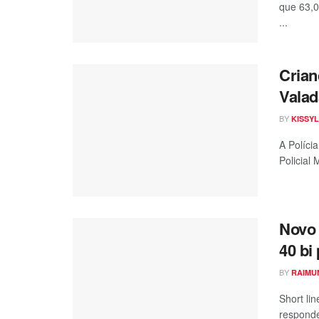
que 63,0
...
Crian
Valad
BY
KISSYL
A Polícia
Policial 
Novo 
40 bi
BY
RAIMU
Short li
responde