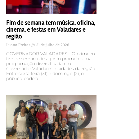
Fim de semana tem música, oficina,
cinema, e festas em Valadares e
região
Luana Freitas
31 de julho de 2026
GOVERNADOR VALADARES – O primeiro
fim de semana de agosto promete uma
programação diversificada em
Governador Valadares e cidades da região.
Entre sexta-feira (31) e domingo (2), o
público poderá