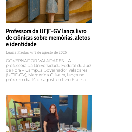
Professora da UFJF-GV lança livro
de crônicas sobre memórias, afetos
e identidade
Luana Freitas
3 de agosto de 2026
GOVERNADOR VALADARES – A
professora da Universidade Federal de Juiz
de Fora – Campus Governador Valadares
(UFJF-GV), Margarida Oliveira, lança no
próximo dia 14 de agosto o livro Eco na