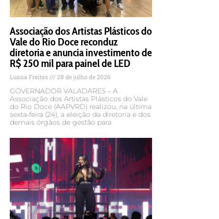
Associação dos Artistas Plásticos do
Vale do Rio Doce reconduz
diretoria e anuncia investimento de
R$ 250 mil para painel de LED
Luana Freitas
28 de julho de 2026
GOVERNADOR VALADARES – A
Associação dos Artistas Plásticos do Vale
do Rio Doce (AAPVRD) realizou, na última
sexta-feira (24), a eleição da diretoria e dos
demais órgãos de gestão para