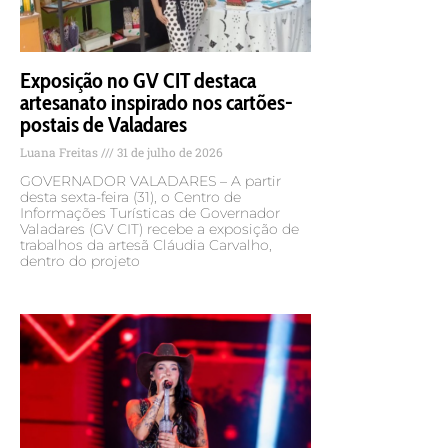
Exposição no GV CIT destaca
artesanato inspirado nos cartões-
postais de Valadares
Luana Freitas
31 de julho de 2026
GOVERNADOR VALADARES – A partir
desta sexta-feira (31), o Centro de
Informações Turísticas de Governador
Valadares (GV CIT) recebe a exposição de
trabalhos da artesã Cláudia Carvalho,
dentro do projeto