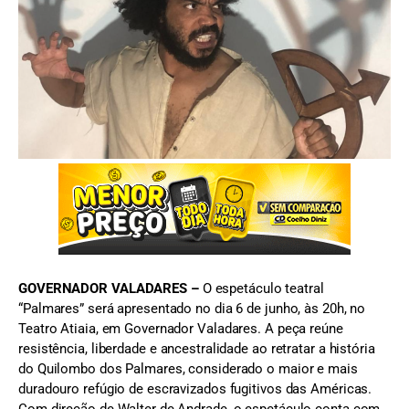
Geraldo de Castro - FOTO: Divulgação
GOVERNADOR VALADARES –
O espetáculo teatral
“Palmares” será apresentado no dia 6 de junho, às 20h, no
Teatro Atiaia, em Governador Valadares. A peça reúne
resistência, liberdade e ancestralidade ao retratar a história
do Quilombo dos Palmares, considerado o maior e mais
duradouro refúgio de escravizados fugitivos das Américas.
Com direção de Walter de Andrade, o espetáculo conta com