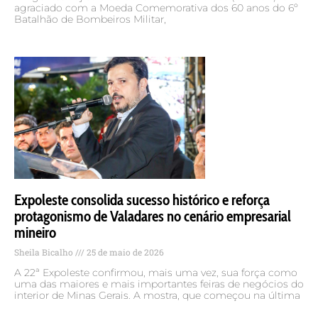
agraciado com a Moeda Comemorativa dos 60 anos do 6º
Batalhão de Bombeiros Militar,
Expoleste consolida sucesso histórico e reforça
protagonismo de Valadares no cenário empresarial
mineiro
Sheila Bicalho
25 de maio de 2026
A 22ª Expoleste confirmou, mais uma vez, sua força como
uma das maiores e mais importantes feiras de negócios do
interior de Minas Gerais. A mostra, que começou na última