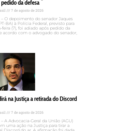
 pedido da defesa
asil
7 de agosto de 2026
 – O depoimento do senador Jaques
T-BA) à Polícia Federal, previsto para
-feira (7), foi adiado após pedido da
De acordo com o advogado do senador,
rá na Justiça a retirada do Discord
asil
7 de agosto de 2026
 – A Advocacia-Geral da União (AGU)
om uma ação na Justiça para tirar a
al Discord do ar. A afirmação foi dada