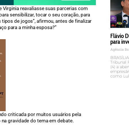
e Virginia reavaliasse suas parcerias com
ara sensibilizar, tocar o seu coração, para
ipos de jogos”, afirmou, antes de finalizar
ço para a minha esposa?”
Flávio D
para inv
Agência Br
BRASÍLIA
Tribunal F
(4) a abe
empresári
como Lul
endo criticada por muitos usuários pela
o na gravidade do tema em debate.