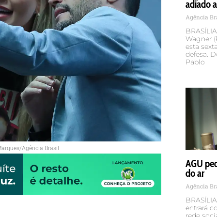
adiado a
Agência Br
BRASÍLIA
Wagner (P
esta sexta
defesa. 
Pablo
Marques/Agência Brasil
AGU pedi
do ar
Agência Br
BRASÍLIA
entrará c
rede soci