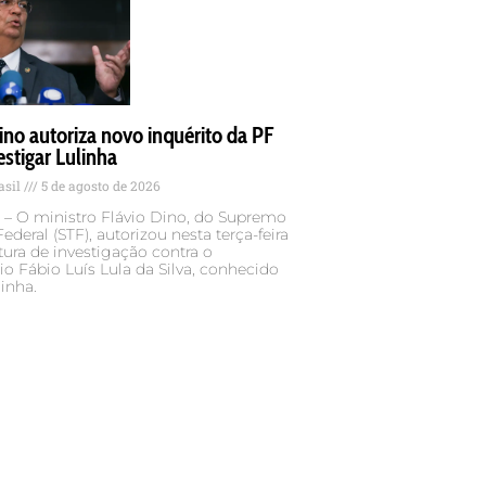
ino autoriza novo inquérito da PF
estigar Lulinha
asil
5 de agosto de 2026
 – O ministro Flávio Dino, do Supremo
ederal (STF), autorizou nesta terça-feira
rtura de investigação contra o
o Fábio Luís Lula da Silva, conhecido
inha.