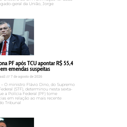
ogado-geral da União, Jorge
iona PF após TCU apontar R$ 55,4
 em emendas suspeitas
asil
7 de agosto de 2026
 – O ministro Flávio Dino, do Supremo
Federal (STF), determinou nesta sexta-
 que a Polícia Federal (PF) tome
cias em relação ao mais recente
 do Tribunal