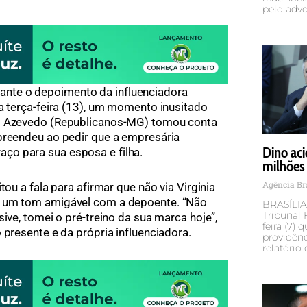
pelo adv
ante o depoimento da influenciadora
ta terça-feira (13), um momento inusitado
ho Azevedo (Republicanos-MG) tomou conta
preendeu ao pedir que a empresária
Dino ac
ço para sua esposa e filha.
milhões
Agência Br
tou a fala para afirmar que não via Virginia
r um tom amigável com a depoente. “Não
BRASÍLIA
Tribunal 
sive, tomei o pré-treino da sua marca hoje”,
feira (7)
 presente e da própria influenciadora.
providên
relatório