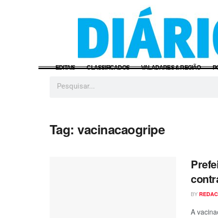
EDITAIS
CLASSIFICADOS
VALADARES & REGIÃO
P
Tag:
vacinacaogripe
Prefe
contr
BY
REDA
A vacina