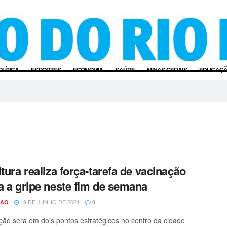
OLÍTICA
ESPORTES
ECONOMIA
SAÚDE
MINAS GERAIS
EDUCAÇ
itura realiza força-tarefa de vacinação
a a gripe neste fim de semana
19 DE JUNHO DE 2021
CAO
0
ção será em dois pontos estratégicos no centro da cidade