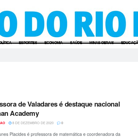
OLÍTICA
ESPORTES
ECONOMIA
SAÚDE
MINAS GERAIS
EDUCAÇ
ssora de Valadares é destaque nacional
han Academy
8 DE DEZEMBRO DE 2020
CAO
0
unes Placides é professora de matemática e coordenadora da