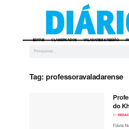
EDITAIS
CLASSIFICADOS
VALADARES & REGIÃO
P
Tag:
professoravaladarense
Profe
do K
BY
REDA
Flávia N