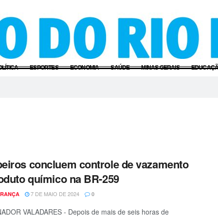
OLÍTICA
ESPORTES
ECONOMIA
SAÚDE
MINAS GERAIS
EDUCAÇ
iros concluem controle de vazamento
oduto químico na BR-259
7 DE MAIO DE 2024
FRANÇA
0
DOR VALADARES - Depois de mais de seis horas de