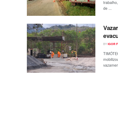
trabalho
de ...
Vazam
evac
BY
IGOR 
TIMÓTEO 
mobilizo
vazamen