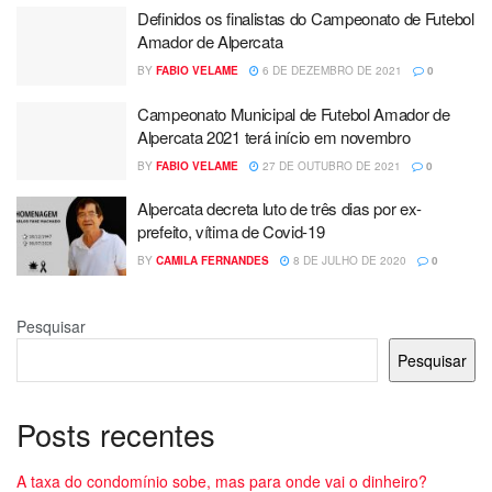
Definidos os finalistas do Campeonato de Futebol
Amador de Alpercata
BY
FABIO VELAME
6 DE DEZEMBRO DE 2021
0
Campeonato Municipal de Futebol Amador de
Alpercata 2021 terá início em novembro
BY
FABIO VELAME
27 DE OUTUBRO DE 2021
0
Alpercata decreta luto de três dias por ex-
prefeito, vítima de Covid-19
BY
CAMILA FERNANDES
8 DE JULHO DE 2020
0
Pesquisar
Pesquisar
Posts recentes
A taxa do condomínio sobe, mas para onde vai o dinheiro?