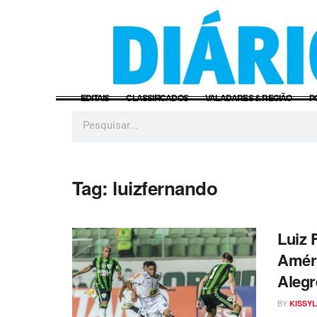
EDITAIS
CLASSIFICADOS
VALADARES & REGIÃO
P
Tag:
luizfernando
Luiz 
Améri
Alegr
BY
KISSYL