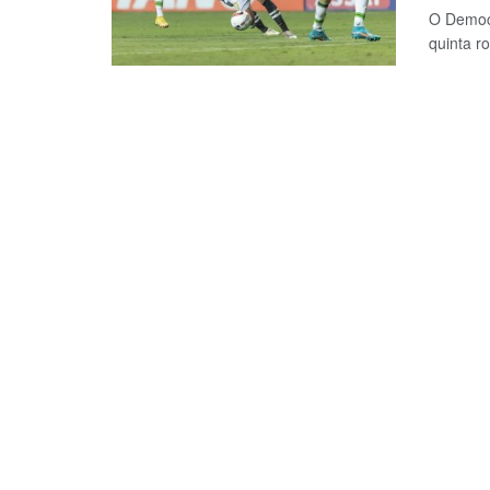
O Democr
quinta r