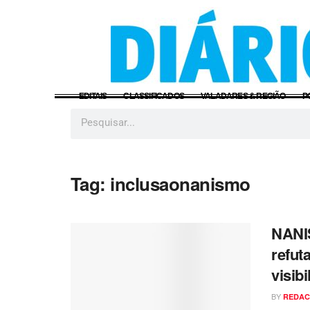
EDITAIS
CLASSIFICADOS
VALADARES & REGIÃO
P
Tag:
inclusaonanismo
NANI
refut
visib
BY
REDA